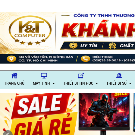
G
TRANG CHỦ
MÁY TÍNH
THIẾT BỊ TIN HỌC
THIẾT BỊ SỐ