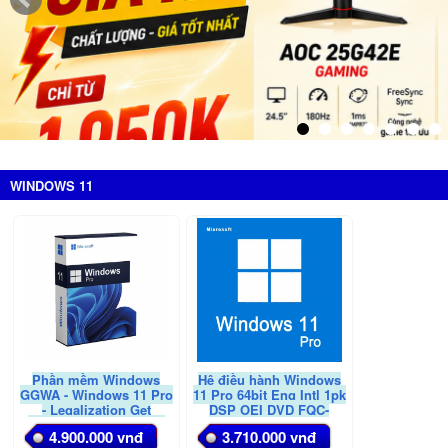
WINDOWS 11
Phần mềm Windows
Hệ điều hành Windows
GGWA - Windows 11 Pro
11 Pro 64bit Eng Intl 1pk
- Legalization Get
DSP OEI DVD FQC-
Genuine (BẢN DOANH
10528 (DVD & Key)
4.900.000 vnđ
3.710.000 vnđ
NGHIỆP)