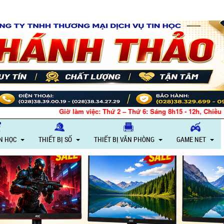
ệc: Thứ 2 – Thứ 6: Sáng 8h15 - 12h, Chiều 13h30 - 18h – Thứ 7: Sáng 8h1
IN HỌC
THIẾT BỊ SỐ
THIẾT BỊ VĂN PHÒNG
GAME NET