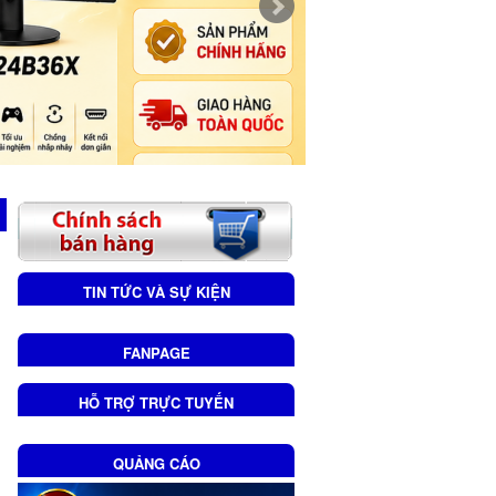
TIN TỨC VÀ SỰ KIỆN
FANPAGE
HỖ TRỢ TRỰC TUYẾN
QUẢNG CÁO