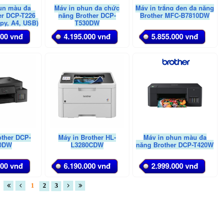
un màu đa
Máy in phun đa chức
Máy in trắng đen đa năng
er DCP-T226
năng Brother DCP-
Brother MFC-B7810DW
opy, A4, USB)
T530DW
000 vnđ
4.195.000 vnđ
5.855.000 vnđ
other DCP-
Máy in Brother HL-
Máy in phun màu đa
0DW
L3280CDW
năng Brother DCP-T420W
000 vnđ
6.190.000 vnđ
2.999.000 vnđ
1
2
3