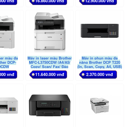
000 vnđ
16.860.000 vnđ
12.900.000 vnđ
ser màu đa
Máy in laser màu Brother
Máy in phun màu đa
ther DCP-
MFC-L3750CDW (A4/A5/
năng Brother DCP T220
0CDW
Copy/ Scan/ Fax/ Đảo
(In, Scan, Copy, A4, USB)
mặt/ ADF/ USB/ LAN/
000 vnđ
11.640.000 vnđ
2.370.000 vnđ
WIFI)