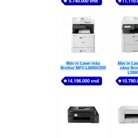
5.740.000 vnđ
11.110.
Máy in Laser màu
Máy in La
Brother MFC-L8690CDW
năng Bro
L356
14.196.000 vnđ
10.790.