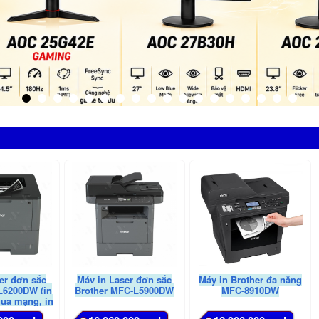
er đơn sắc
Máy in Laser đơn sắc
Máy in Brother đa năng
L6200DW (in
Brother MFC-L5900DW
MFC-8910DW
qua mạng, in
ộng)