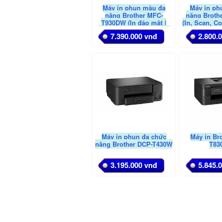
Máy in phun màu đa
Máy in ph
năng Brother MFC-
năng Broth
T930DW (In đảo mặt |
(In, Scan, C
Copy | Scan | Fax | A4 |
7.390.000 vnđ
2.800.
A5| USB | LAN | WIFI)
Máy in phun đa chức
Máy in Br
năng Brother DCP-T430W
T83
3.195.000 vnđ
5.845.