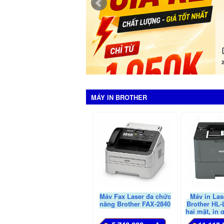
MÁY IN BROTHER
Máy Fax Laser đa chức
Máy in Las
năng Brother FAX-2840
Brother HL-
hai mặt, in 
di đ