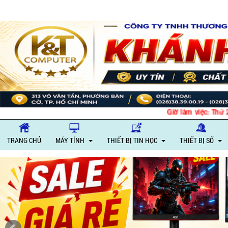
Giờ làm việc: Thứ 2 – Thứ 6: S
TRANG CHỦ
MÁY TÍNH
THIẾT BỊ TIN HỌC
THIẾT BỊ SỐ