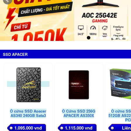
SSD APACER
Ổ cứng SSD Apacer
Ổ Cứng SSD 256G
Ổ cứng SS
AS340 240GB Sata3
APACER AS350X
512GB AS22
PC
1.095.000 vnđ
1.115.000 vnđ
Liên