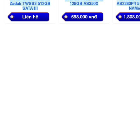
Zadak TWSS3 512GB
128GB AS350X
AS2280P4 5
SATA III
NVMe
Liên hệ
698.000 vnđ
1.808.0