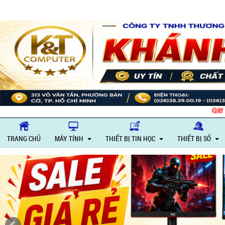
Giờ làm vi
TRANG CHỦ
MÁY TÍNH
THIẾT BỊ TIN HỌC
THIẾT BỊ SỐ