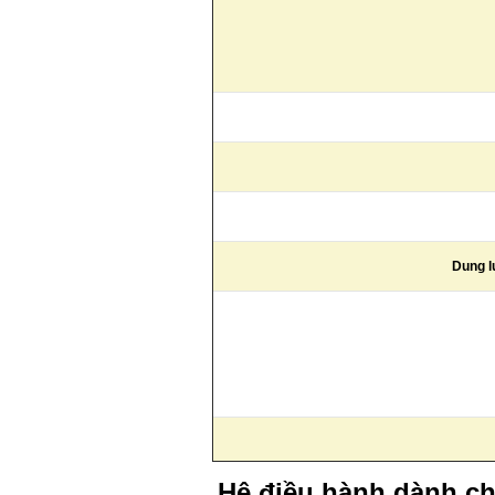
Dung l
Hệ điều hành dành c