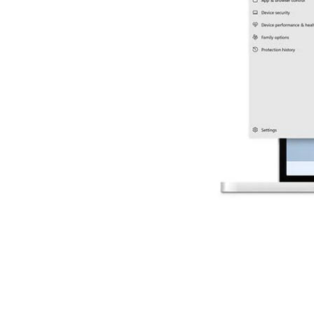
Hệ điều hành Windows 11 Pro 64bit Eng
ssd kingston 120gb a400
,
ssd ki
#tag:
cứng ssd 120gb kingston
,
Ổ cứng SS