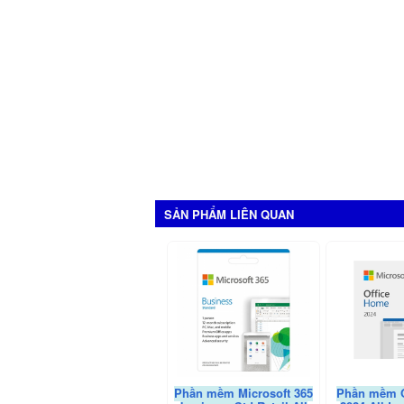
cứng SSD 120GB Samsung
,
Ổ cứng 
240GB
,
Ổ cứng SSD 240GB Kingsto
cứng SSD 500GB
,
Ổ cứng SSD 500G
Kingston
,
SSD 480GB
,
SSD 500GB
,
laptop
,
ổ cứng ssd giá rẻ
,
giá ổ cứng
ssd laptop
,
ssd
,
ổ cứng ssd samsun
cứng ssd samsung 860 evo 500gb
,
s
500gb
,
ssd samsung 970 evo 250gb
500gb
,
ssd samsung 970 evo 1tb
,
s
samsung 970 evo plus 250gb m.2 n
SẢN PHẨM LIÊN QUAN
Phần mềm Microsoft 365
Phần mềm O