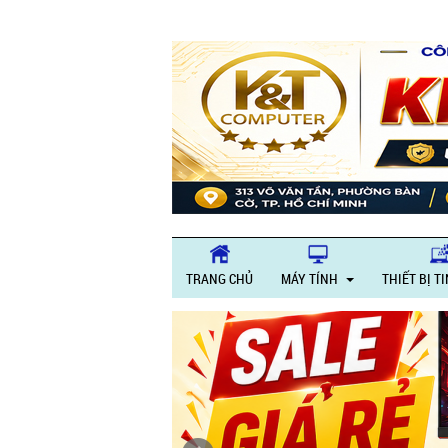
TRANG CHỦ
MÁY TÍNH
THIẾT BỊ T