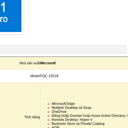
Nhà sản xuất
Mircosoft
Model
FQC-10528
Microsoft Edge
Multiple Desktop và Snap
OneDrive
Đăng nhập Domain hoặc Azure Active Directory- 
Tính năng
Remote Desktop- Hyper-V
Business Store và Private Catalog
HDR