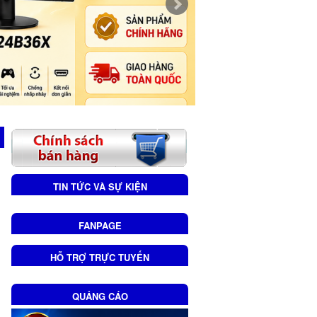
TIN TỨC VÀ SỰ KIỆN
FANPAGE
HỖ TRỢ TRỰC TUYẾN
QUẢNG CÁO