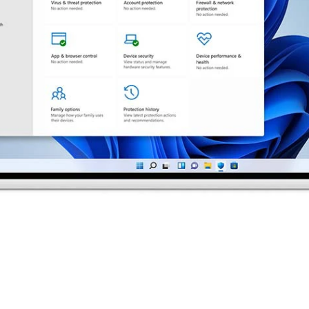
 Intl 1pk DSP OEI DVD FQC-10528 (DVD & Key)
ngston 240gb
,
ổ cứng ssd kingston
,
ssd kingston 120gb
,
ổ
D Kingston chính hãng
,
Ổ cứng SSD
,
Ổ cứng SSD 120GB
,
Ổ