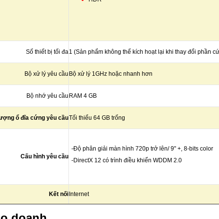
Số thiết bị tối đa
1 (Sản phẩm không thể kích hoạt lại khi thay đổi phần c
Bộ xử lý yêu cầu
Bộ xử lý 1GHz hoặc nhanh hơn
Bộ nhớ yêu cầu
RAM 4 GB
ượng ổ đĩa cứng yêu cầu
Tối thiểu 64 GB trống
-Độ phân giải màn hình 720p trở lên/ 9" +, 8-bits color
Cấu hình yêu cầu
-DirectX 12 có trình điều khiển WDDM 2.0
Kết nối
Internet
ho doanh