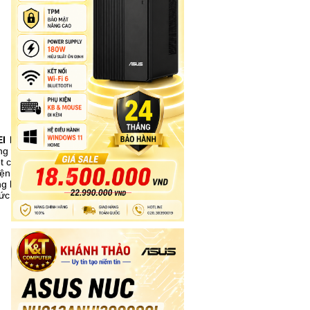
EI DVD FQC-
g mới trong
t cách nhanh
ện, hình nền,
ng không gian
sức khám phá