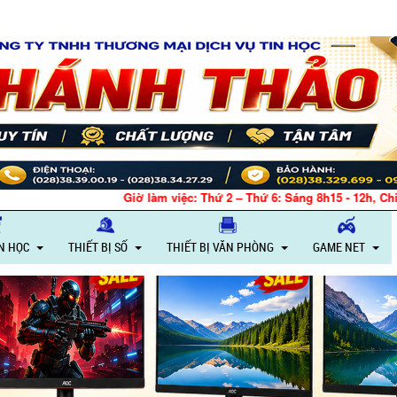
Giờ làm việc: Thứ 2 – Thứ 6: Sáng 8h15 - 12h, Chiều 13h30 - 18h – Th
IN HỌC
THIẾT BỊ SỐ
THIẾT BỊ VĂN PHÒNG
GAME NET