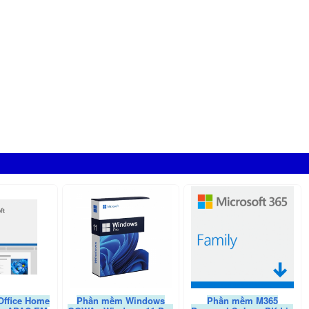
SSD 120GB Kingston
,
Ổ cứng SSD 250GB
,
Ổ cứng SSD
n
,
Ổ cứng SSD 250GB Samsung
,
SSD 240GB
,
SSD 250GB
,
Ổ
B Samsung
,
Ổ cứng SSD 480GB
,
Ổ cứng SSD 480GB
Ổ cứng SSD 1TB
,
Ổ cứng SSD 2TB
,
Ổ cứng SSD 4TB
,
ổ cứng
 ssd
,
ổ cứng ssd cho laptop
,
ổ cứng ssd laptop
,
ssd 120gb
,
ổ
g 860 evo
,
ổ cứng ssd samsung 120gb
,
ssd samsung 250gb
,
ổ
sd samsung 500gb
,
ssd samsung m2
,
ssd samsung 970 evo
,
ssd samsung 970 evo plus 250gb
,
ssd samsung 970 evo plus
sd samsung 970 evo 128gb
,
ssd samsung 970 evo 120gb
,
ssd
vme
,
ffice Home
Phần mềm Windows
Phần mềm M365