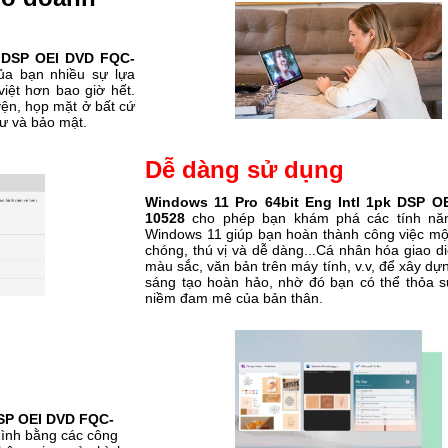
k DSP OEI DVD FQC-
a bạn nhiều sự lựa
việt hơn bao giờ hết.
yện, họp mặt ở bất cứ
ư và bảo mật.
Dễ dàng sử dụng
Windows 11 Pro 64bit Eng Intl 1pk DSP O
10528
cho phép bạn khám phá các tính năn
Windows 11 giúp bạn hoàn thành công việc mộ
chóng, thú vị và dễ dàng...Cá nhân hóa giao di
màu sắc, văn bản trên máy tính, v.v, để xây dự
sáng tạo hoàn hảo, nhờ đó bạn có thể thỏa 
niềm đam mê của bản thân.
DSP OEI DVD FQC-
hình bằng các công