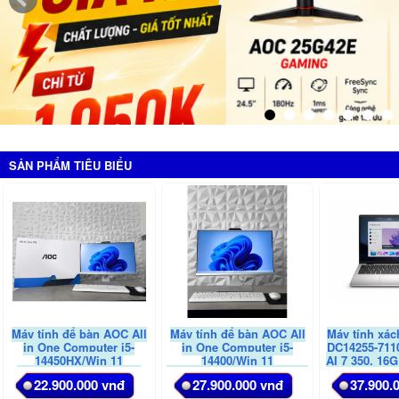
SẢN PHẨM TIÊU BIỂU
Máy tính để bàn AOC All
Máy tính để bàn AOC All
Máy tính xách
in One Computer i5-
in One Computer i5-
DC14255-711
14450HX/Win 11
14400/Win 11
AI 7 350, 16
Pro/16G/512G/A24A66-
Pro/16G/512G/23.8FHD/A24A66-
AMD Gra
22.900.000 vnđ
27.900.000 vnđ
37.900.
1FW4X2G/74/N, màu
1FW4T4G/74/N, màu
14(1920