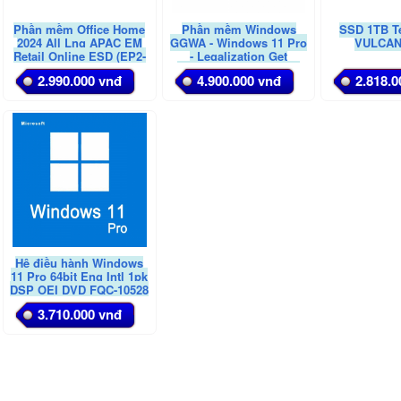
Phần mềm Office Home
Phần mềm Windows
SSD 1TB 
2024 All Lng APAC EM
GGWA - Windows 11 Pro
VULCAN
Retail Online ESD (EP2-
- Legalization Get
06796 )
Genuine (BẢN DOANH
2.990.000 vnđ
4.900.000 vnđ
2.818.0
NGHIỆP)
Hệ điều hành Windows
11 Pro 64bit Eng Intl 1pk
DSP OEI DVD FQC-10528
(DVD & Key)
3.710.000 vnđ