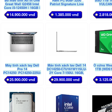
Bộ máy tính All In One
Ram PC 8GB- 3200
SSD 1TB 
Great Wall Q2458 Intel
Patriot Signature Line
VULCAN
Core i5-12450H | 16GB |
512GB | 23.8 inch FHD |
14.900.000 vnđ
1.385.000 vnđ
2.818.0
NoOs |Key/Mouse
Wireless| Bạc| Hàng
chính hãng
Máy tính xách tay Dell
Máy tính xách tay Dell 14
Ổ cứng Wes
Pro 14
DC14250-C7U161W11SLU-
1TB (WDS1
PC14250_PC14250-225U-
2Y Core 7-150U, 16GB,
16512WH Intel® Core
1TB SSD, 14.0 inch
25.900.000 vnđ
29.900.000 vnđ
3.125.0
Ultra 5 225U,16GB
FHD+, 4C 54Wh, ax+BT,
DDR5,512GB
OfficeH24+365, Win
SSD,14FHD,Win
11/BH 2 NĂM
11,Platinium Silver/1Ys