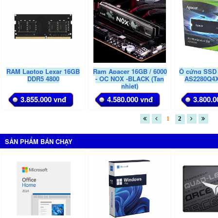
NĂM
RAM Laptop Lexar 16GB
Ram Apacer 16GB / 6000
Ổ cứng SSD 
DDR5 4800
- OC NOX -BLACK (Tan
AS2280Q4X
nhiet)
3.855.000 vnđ
4.580.000 vnđ
3.800.0
1
2
SẢN PHẨM BÁN CHẠY