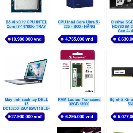
Bộ vi xử lý CPU INTEL
CPU Intel Core Ultra 5 -
Ổ cứng SSD
Core I7-14700K- TRAY
225 - BOX- HÃNG
NQ780 (M.2
Gen 4×4
10.980.000 vnđ
4.735.000 vnđ
6.630.0
Máy tính xách tay DELL
RAM Laptop Transcend
Bộ nhớ King
15
32GB /3200
56
DC15250_i5U165W11SLU-
2Y i5-1334U/16GB
27.900.000 vnđ
6.295.000 vnđ
5.077.0
DDR5/512GB
SSD/15.6FHD 120Hz/WIN
11+OFFICE
HS2024+365/BẠC/BH 2