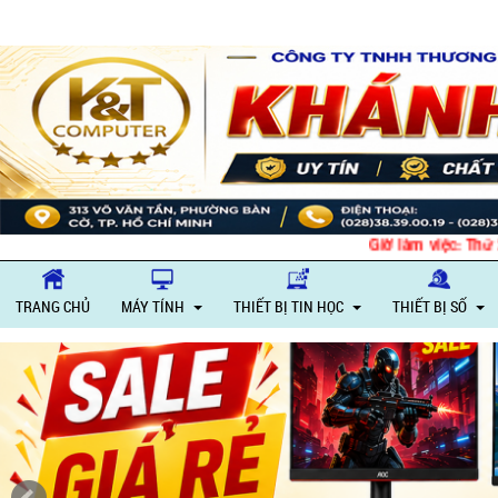
Giờ làm việc: Thứ 2 – Thứ 6: Sáng 8
TRANG CHỦ
MÁY TÍNH
THIẾT BỊ TIN HỌC
THIẾT BỊ SỐ