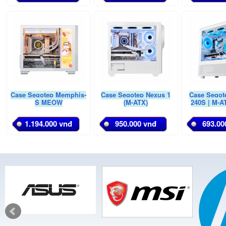
Case Segotep Memphis-
Case Segotep Nexus 1
Case Segot
S MEOW
(M-ATX)
240S | M-A
1.194.000 vnđ
950.000 vnđ
693.00