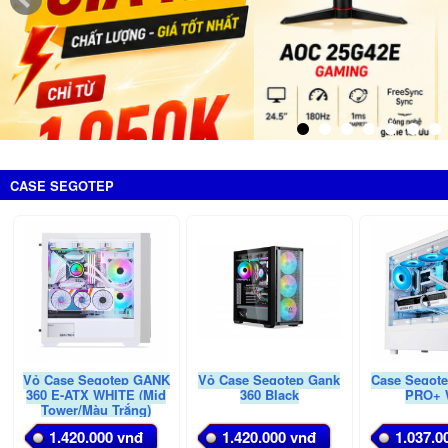
CASE SEGOTEP
Vỏ Case Segotep GANK
Vỏ Case Segotep Gank
Case Segot
360 E-ATX WHITE (Mid
360 Black
PRO+ 
Tower/Màu Trắng)
1.420.000 vnđ
1.420.000 vnđ
1.037.0