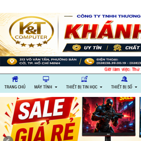
Giờ làm việc: Thứ 
TRANG CHỦ
MÁY TÍNH
THIẾT BỊ TIN HỌC
THIẾT BỊ SỐ