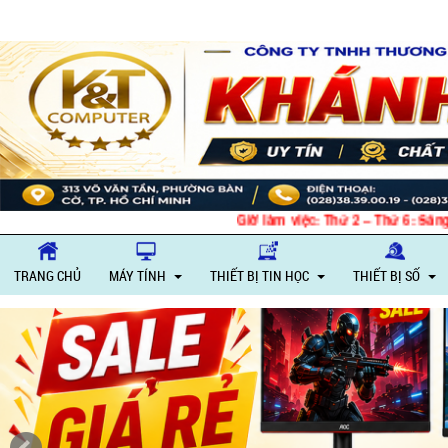
Giờ làm việc: Thứ 2 – Thứ 6: Sáng 8h15 - 12h, Chiều
TRANG CHỦ
MÁY TÍNH
THIẾT BỊ TIN HỌC
THIẾT BỊ SỐ