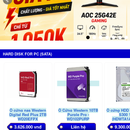
HARD DISK FOR PC (SATA)
Ổ cứng nas Western
Ổ Cứng Western 10TB
Ổ cứng HDD 
Digital Red Plus 2TB
Purple Pro -
S300 
WD20EFPX
WD102PURP
(HDWTA1
3.626.000 vnđ
Liên hệ
9.300.0