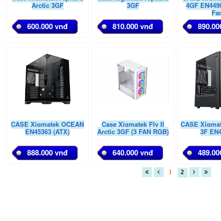
Arctic 3GF
3GF
4GF EN4490
Fa
600.000 vnđ
810.000 vnđ
890.00
CASE Xigmatek OCEAN
Case Xigmatek Fly II
CASE Xigmat
EN45363 (ATX)
Arctic 3GF (3 FAN RGB)
3F EN
888.000 vnđ
640.000 vnđ
489.00
1
2