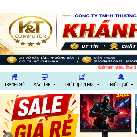
Giờ làm việc: Thứ 2 – Th
TRANG CHỦ
MÁY TÍNH
THIẾT BỊ TIN HỌC
THIẾT BỊ SỐ