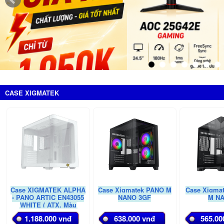
CASE XIGMATEK
Case XIGMATEK ALPHA
Case Xigmatek PANO M
Case Xigma
- PANO ARTIC EN43055
NANO 3GF
M N
WHITE ( ATX, Màu
Trắng, Case Bể Cá)
1.188.000 vnđ
638.000 vnđ
565.00