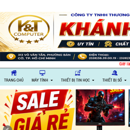
Giờ l
TRANG CHỦ
MÁY TÍNH
THIẾT BỊ TIN HỌC
THIẾT BỊ SỐ