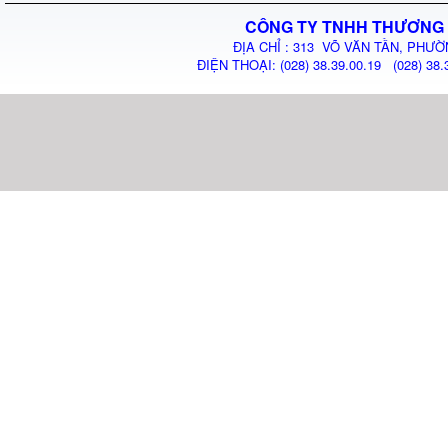
CÔNG TY TNHH THƯƠNG 
ĐỊA CHỈ : 313 VÕ VĂN TẦN, PHƯỜ
ĐIỆN THOẠI: (028) 38.39.00.19 (028) 38.