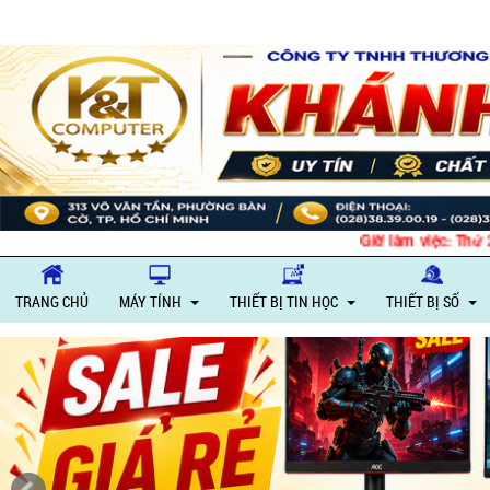
Giờ làm việc: Thứ 2 – Thứ 6
TRANG CHỦ
MÁY TÍNH
THIẾT BỊ TIN HỌC
THIẾT BỊ SỐ