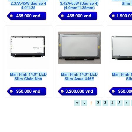
2.37A-45W đầu số 4
3.42A-65W (Đầu số 4)
Slim
4.0*1.35
(4.0mm*1.35mm)
465.000 vnđ
465.000 vnđ
1.900.0
Màn Hình 14.0″ LED
Màn Hình 14.0″ LED
Màn Hình 
Slim Chân Nhỏ
Slim Asus U46E
Sl
950.000 vnđ
3.200.000 vnđ
950.00
1
2
3
4
5