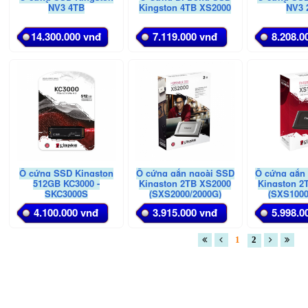
NV3 4TB
Kingston 4TB XS2000
NV3 
14.300.000 vnđ
7.119.000 vnđ
8.208.0
Ổ cứng SSD Kingston
Ổ cứng gắn ngoài SSD
Ổ cứng gắn
512GB KC3000 -
Kingston 2TB XS2000
Kingston 2
SKC3000S
(SXS2000/2000G)
(SXS1000
4.100.000 vnđ
3.915.000 vnđ
5.998.0
1
2