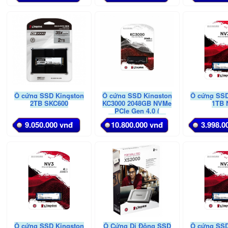
Ổ cứng SSD Kingston
Ổ cứng SSD Kingston
Ổ cứng SSD
2TB SKC600
KC3000 2048GB NVMe
1TB 
PCIe Gen 4.0 (
SKC3000D/2048G )
9.050.000 vnđ
10.800.000 vnđ
3.998.0
Ổ cứng SSD Kingston
Ổ Cứng Di Động SSD
Ổ cứng SSD