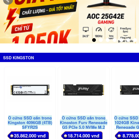
SSD KINGSTON
Ổ cứng SSD gắn trong
Ổ cứng SSD gắn trong
Ổ cứng SSD
Kingston 4096GB (4TB)
Kingston Fury Renegade
1024GB Kin
SFYR2S
G5 PCIe 5.0 NVMe M.2
Renegade G
2048GB SFYR2S/2T0
M.2 NVMe (S
35.862.000 vnđ
18.714.000 vnđ
8.778.0