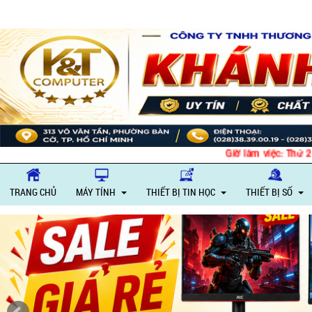
Giờ làm việc: Thứ 2 – T
TRANG CHỦ
MÁY TÍNH
THIẾT BỊ TIN HỌC
THIẾT BỊ SỐ