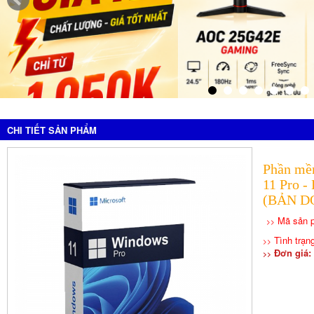
CHI TIẾT SẢN PHẨM
Phần mề
11 Pro -
(BẢN D
Mã sản 
>>
Tình trạng
>>
Đơn giá: 
>>