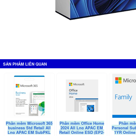
SẢN PHẨM LIÊN QUAN
Phần mềm Microsoft 365
Phần mềm Office Home
Phần mề
business Std Retail All
2024 All Lng APAC EM
Personal Su
Lng APAC EM SubPKL
Retail Online ESD (EP2-
1YR Onlin