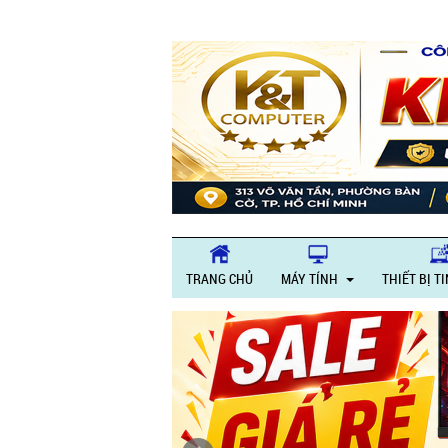
TRANG CHỦ
MÁY TÍNH
THIẾT BỊ T