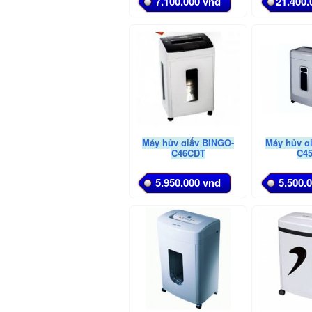
7.100.000 vnđ
21.400.
Máy hủy giấy BINGO-
Máy hủy g
C46CDT
C4
5.950.000 vnđ
5.500.