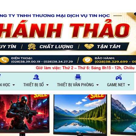
Giờ làm việc: Thứ 2 – Thứ 6: Sáng 8h15 - 12h, Chiều 
IN HỌC
THIẾT BỊ SỐ
THIẾT BỊ VĂN PHÒNG
GAME NET