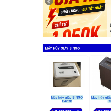
MÁY HỦY GIẤY BINGO
Máy hủy giấy BINGO
Máy hủy giấ
C42CD
C