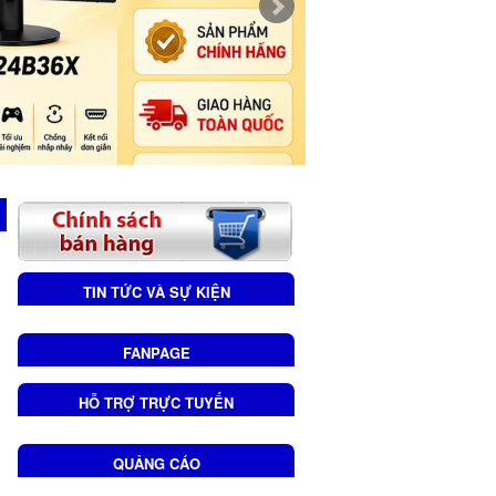
TIN TỨC VÀ SỰ KIỆN
FANPAGE
HỖ TRỢ TRỰC TUYẾN
QUẢNG CÁO