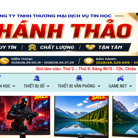
Giờ làm việc: Thứ 2 – Thứ 6: Sáng 8h15 - 12h, Chiều 
IN HỌC
THIẾT BỊ SỐ
THIẾT BỊ VĂN PHÒNG
GAME NET