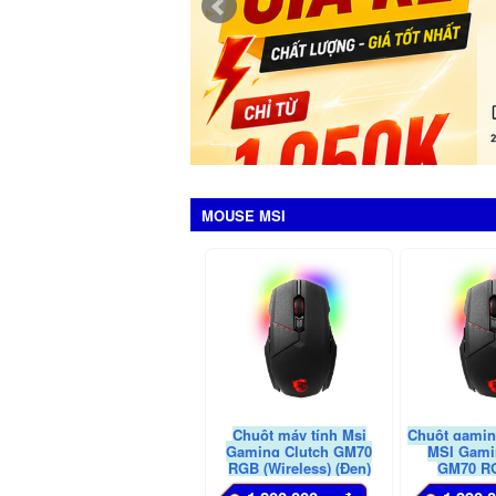
MOUSE MSI
Chuột máy tính Msi
Chuột gamin
Gaming Clutch GM70
MSI Gami
RGB (Wireless) (Đen)
GM70 RG