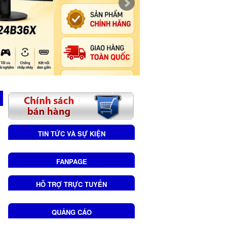
TIN TỨC VÀ SỰ KIỆN
FANPAGE
HỖ TRỢ TRỰC TUYẾN
QUẢNG CÁO