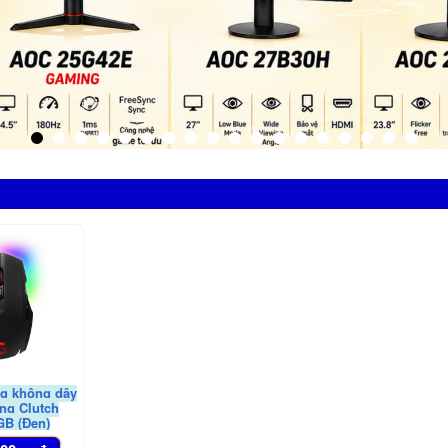
g không dây
ng Clutch
B (Đen)