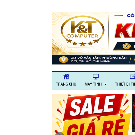
TRANG CHỦ
MÁY TÍNH
THIẾT BỊ T