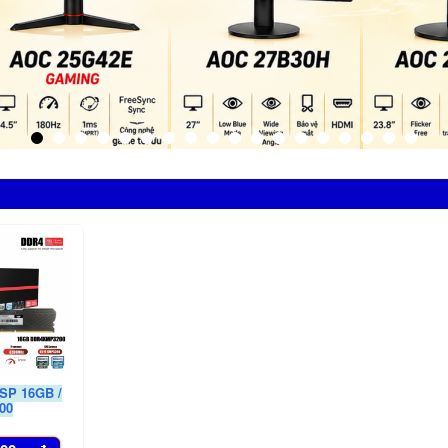
SP 16GB /
00