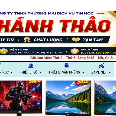
Giờ làm việc: Thứ 2 – Thứ 6: Sáng 8h15 - 12h, Chiều 13h30 - 1
IN HỌC
THIẾT BỊ SỐ
THIẾT BỊ VĂN PHÒNG
GAME NET