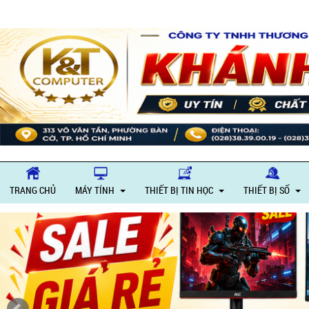
TRANG CHỦ
MÁY TÍNH
THIẾT BỊ TIN HỌC
THIẾT BỊ SỐ