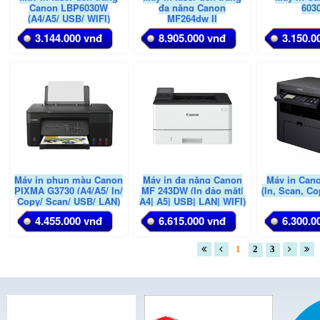
Canon LBP6030W
đa năng Canon
603
(A4/A5/ USB/ WIFI)
MF264dw II
3.144.000 vnđ
8.905.000 vnđ
3.150.0
Máy in phun màu Canon
Máy in đa năng Canon
Máy in Can
PIXMA G3730 (A4/A5/ In/
MF 243DW (In đảo mặt|
(In, Scan, C
Copy/ Scan/ USB/ LAN)
A4| A5| USB| LAN| WIFI)
4.455.000 vnđ
6.615.000 vnđ
6.300.0
1
2
3