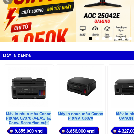
MÁY IN CANON
Máy in phun màu Canon
Máy in phun màu Canon
Máy in p
PIXMA G7070 (A4/A5/ In/
PIXMA G6070
CANON 
Copy/ Scan/ Đảo mặt/
USB/ LAN/ WIFI)
9.855.000 vnđ
8.856.000 vnđ
4.327.0