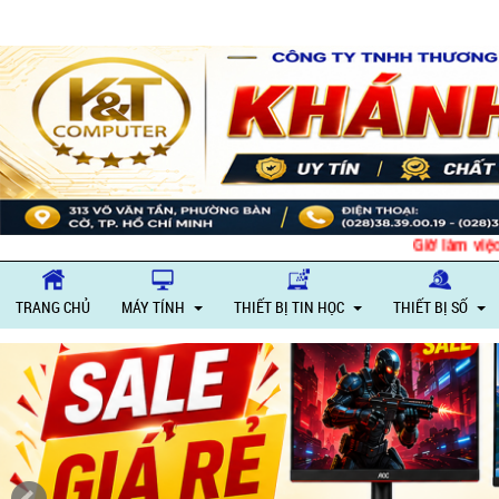
Giờ làm việc: Thứ 
TRANG CHỦ
MÁY TÍNH
THIẾT BỊ TIN HỌC
THIẾT BỊ SỐ