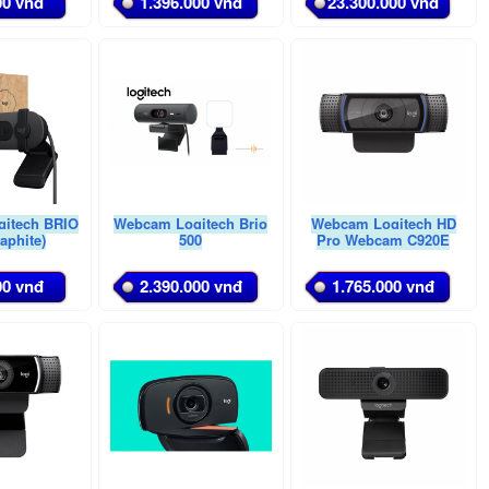
00 vnđ
1.396.000 vnđ
23.300.000 vnđ
itech BRIO
Webcam Logitech Brio
Webcam Logitech HD
aphite)
500
Pro Webcam C920E
00 vnđ
2.390.000 vnđ
1.765.000 vnđ