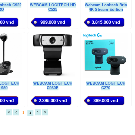
itech C922
WEBCAM LOGITECH HD
Webcam Logitech Brio
RO
C525
4K Stream Edition
000 vnđ
999.000 vnđ
3.815.000 vnđ
LOGITECH
WEBCAM LOGITECH
WEBCAM LOGITECH
 950
C930E
C270
000 vnđ
2.395.000 vnđ
389.000 vnđ
1
2