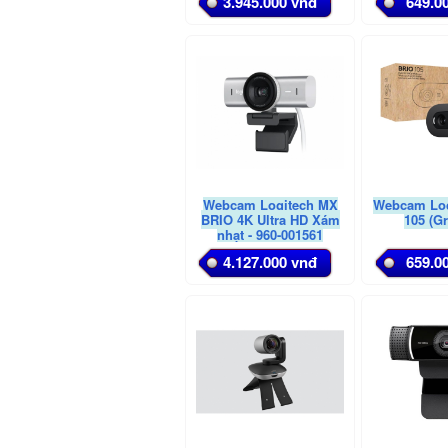
3.945.000 vnđ
649.0
Webcam Logitech MX
Webcam Log
BRIO 4K Ultra HD Xám
105 (Gr
nhạt - 960-001561
4.127.000 vnđ
659.0