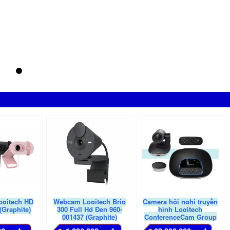
gitech HD
Webcam Logitech Brio
Camera hội nghị truyền
(Graphite)
300 Full Hd Đen 960-
hình Logitech
001437 (Graphite)
ConferenceCam Group
(960-001054)