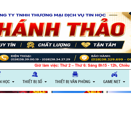
việc: Thứ 2 – Thứ 6: Sáng 8h15 - 12h, Chiều 13h30 - 18h – Thứ 7: Sáng 8
IN HỌC
THIẾT BỊ SỐ
THIẾT BỊ VĂN PHÒNG
GAME NET