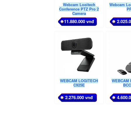
Webcam Logitech
Webcam Log
Conference PTZ Pro 2
P
Camera
11.880.000 vnđ
2.025.
WEBCAM LOGITECH
WEBCAM 
C925E
BCC
2.276.000 vnđ
4.600.