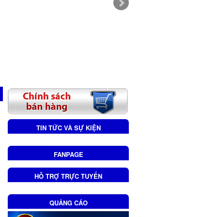
TIN TỨC VÀ SỰ KIỆN
FANPAGE
HỖ TRỢ TRỰC TUYẾN
QUẢNG CÁO