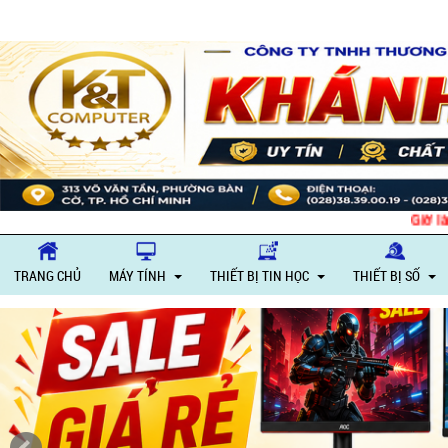
Giờ l
TRANG CHỦ
MÁY TÍNH
THIẾT BỊ TIN HỌC
THIẾT BỊ SỐ