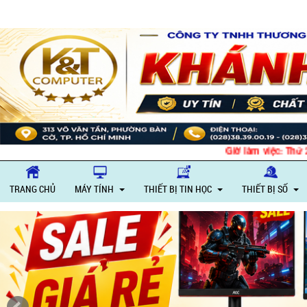
Giờ làm việc: Thứ 
TRANG CHỦ
MÁY TÍNH
THIẾT BỊ TIN HỌC
THIẾT BỊ SỐ