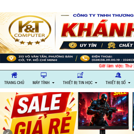
Giờ làm việc: Thứ 
TRANG CHỦ
MÁY TÍNH
THIẾT BỊ TIN HỌC
THIẾT BỊ SỐ