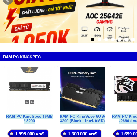
RAM PC KINGSPEC
RAM PC KingSpec 16GB
RAM PC KingSpec 8GB/
RAM PC Kin
/ 3200
3200 (Black - Intel/AMD)
/2666 (In
1.995.000 vnđ
1.300.000 vnđ
1.699.0