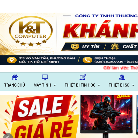
Giờ làm việc: Thứ 2
TRANG CHỦ
MÁY TÍNH
THIẾT BỊ TIN HỌC
THIẾT BỊ SỐ