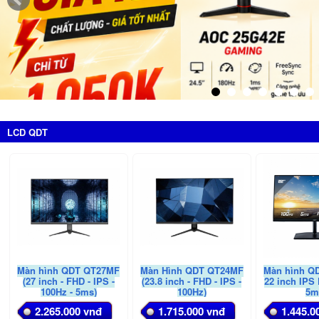
LCD QDT
Màn hình QDT QT27MF
Màn Hình QDT QT24MF
Màn hình Q
(27 inch - FHD - IPS -
(23.8 inch - FHD - IPS -
22 inch IPS
100Hz - 5ms)
100Hz)
5m
2.265.000 vnđ
1.715.000 vnđ
1.445.0