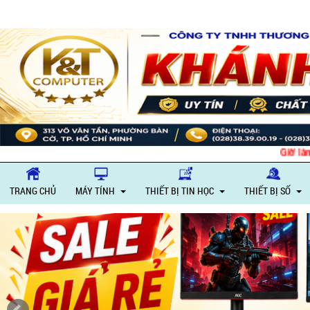
Giờ làm việc: 
TRANG CHỦ
MÁY TÍNH
THIẾT BỊ TIN HỌC
THIẾT BỊ SỐ