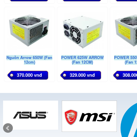
Nguồn Arrow 650W (Fan
POWER 625W ARROW
POWER 55
12cm)
(Fan 12CM)
(Fan 
370.000 vnđ
329.000 vnđ
308.00