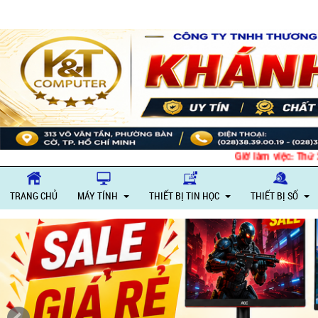
Giờ làm việc: Thứ 
TRANG CHỦ
MÁY TÍNH
THIẾT BỊ TIN HỌC
THIẾT BỊ SỐ