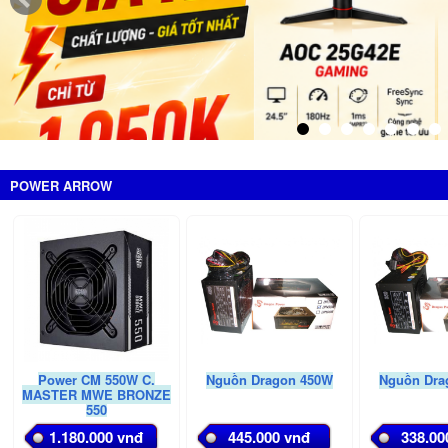
POWER ARROW
Power CM 550W C.
Nguồn Dragon 450W
Nguồn Dra
MASTER MWE BRONZE
550
1.180.000 vnđ
445.000 vnđ
338.00