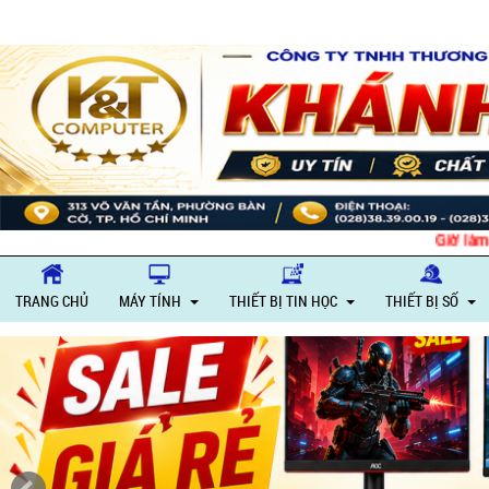
Giờ làm việc: Thứ
TRANG CHỦ
MÁY TÍNH
THIẾT BỊ TIN HỌC
THIẾT BỊ SỐ