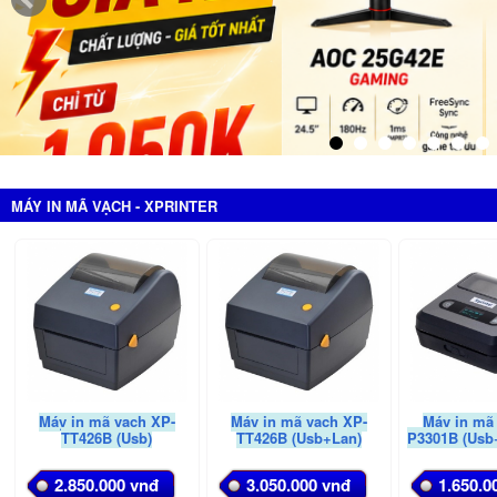
MÁY IN MÃ VẠCH - XPRINTER
Máy in mã vạch XP-
Máy in mã vạch XP-
Máy in mã
TT426B (Usb)
TT426B (Usb+Lan)
P3301B (Usb
2.850.000 vnđ
3.050.000 vnđ
1.650.0