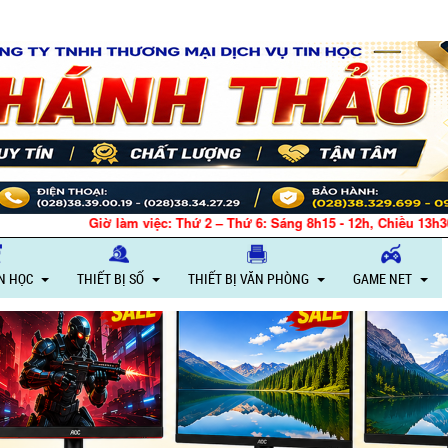
 Thứ 2 – Thứ 6: Sáng 8h15 - 12h, Chiều 13h30 - 18h – Thứ 7: Sáng 8h15 -
IN HỌC
THIẾT BỊ SỐ
THIẾT BỊ VĂN PHÒNG
GAME NET