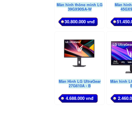
Màn hình thông minh LG
Màn hình
39GX90SA-W
45GX9
30.800.000 vnđ
51.450.
Màn Hình LG UltraGear
Màn hình L
27G610A - B
4.688.000 vnđ
2.460.