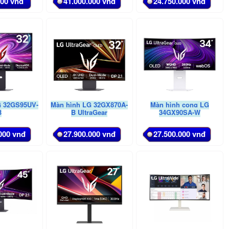
000 vnđ
41.000.000 vnđ
24.750.000 vnđ
G 32GS95UV-
Màn hình LG 32GX870A-
Màn hình cong LG
B
B UltraGear
34GX90SA-W
000 vnđ
27.900.000 vnđ
27.500.000 vnđ