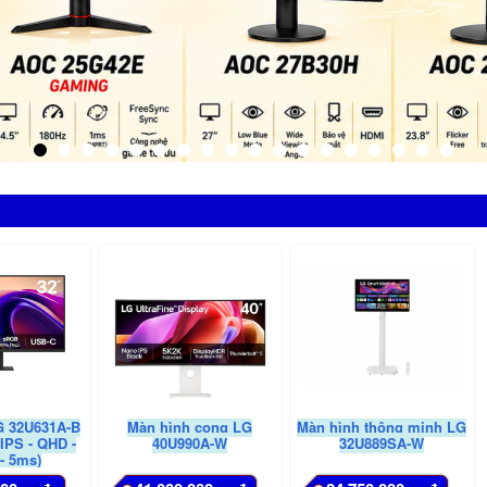
G 32U631A-B
Màn hình cong LG
Màn hình thông minh LG
 IPS - QHD -
40U990A-W
32U889SA-W
- 5ms)