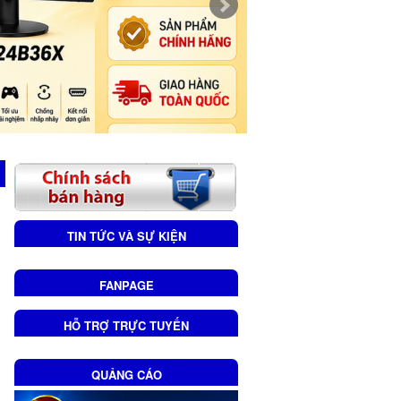
TIN TỨC VÀ SỰ KIỆN
FANPAGE
HỖ TRỢ TRỰC TUYẾN
QUẢNG CÁO