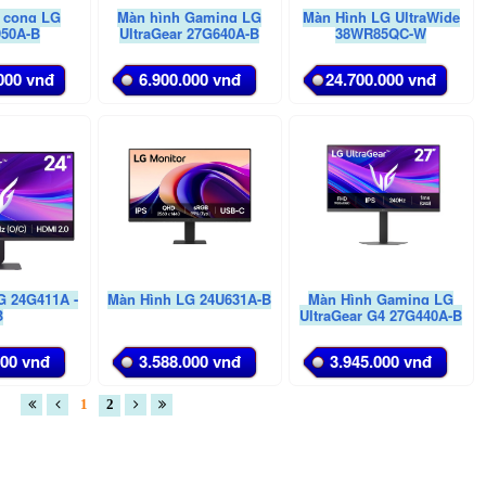
 cong LG
Màn hình Gaming LG
Màn Hình LG UltraWide
50A-B
UltraGear 27G640A-B
38WR85QC-W
000 vnđ
6.900.000 vnđ
24.700.000 vnđ
G 24G411A -
Màn Hình LG 24U631A-B
Màn Hình Gaming LG
B
UltraGear G4 27G440A-B
000 vnđ
3.588.000 vnđ
3.945.000 vnđ
1
2