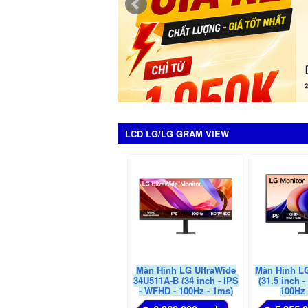
LCD LG/LG GRAM VIEW
Màn Hình LG UltraWide
Màn Hình L
34U511A-B (34 inch - IPS
(31.5 inch -
- WFHD - 100Hz - 1ms)
100Hz 