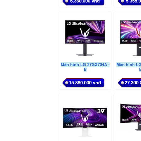
6.360.000 vnđ
5.355.
Màn hình LG 27GX704A -
Màn hình L
B
15.880.000 vnđ
27.300.