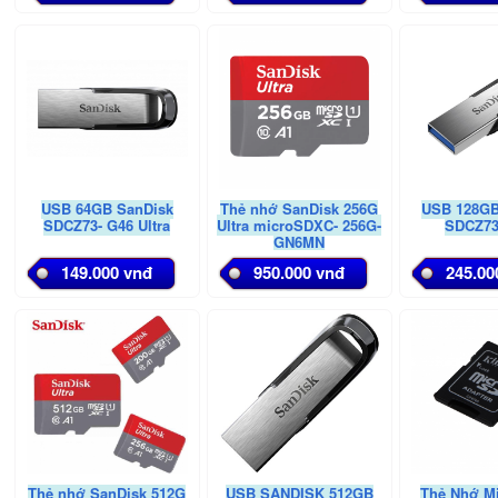
USB 64GB SanDisk
Thẻ nhớ SanDisk 256G
USB 128GB
SDCZ73- G46 Ultra
Ultra microSDXC- 256G-
SDCZ73
GN6MN
149.000 vnđ
950.000 vnđ
245.00
Thẻ nhớ SanDisk 512G
USB SANDISK 512GB
Thẻ Nhớ M