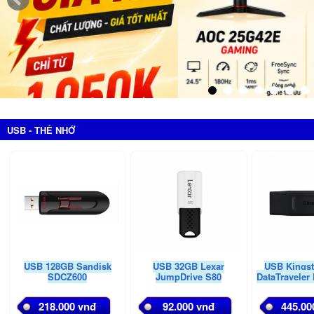
USB - THẺ NHỚ
USB 128GB Sandisk
USB 32GB Lexar
USB Kings
SDCZ600
JumpDrive S80
DataTraveler
218.000 vnđ
92.000 vnđ
445.00