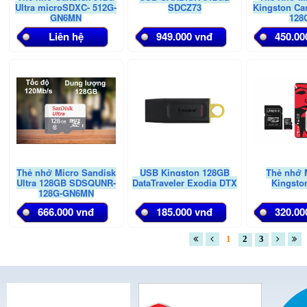
Ultra microSDXC- 512G-
SDCZ73
Kingston Ca
GN6MN
128
Liên hệ
949.000 vnđ
450.00
Thẻ nhớ Micro Sandisk
USB Kingston 128GB
Thẻ nhớ 
Ultra 128GB SDSQUNR-
DataTraveler Exodia DTX
Kingsto
128G-GN6MN
666.000 vnđ
185.000 vnđ
320.00
1
2
3