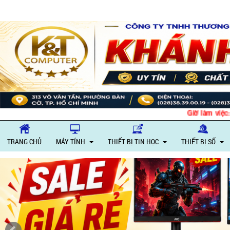
Giờ làm việc: Thứ 
TRANG CHỦ
MÁY TÍNH
THIẾT BỊ TIN HỌC
THIẾT BỊ SỐ