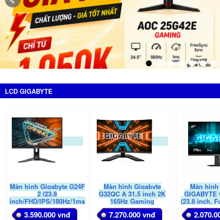
LCD GIGABYTE
Màn hình Gigabyte G24F
Màn hình Gigabyte
Màn hình
2 (23.8
G32QC A 31.5 inch 2K
GIGABYTE 
inch/FHD/IPS/180Hz/1ms)
165Hz Gaming
(23.8 inch, F
175Hz,
3.590.000 vnđ
7.270.000 vnđ
2.070.0