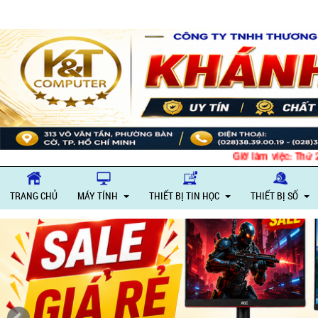
Giờ làm việc: Thứ 2 – T
TRANG CHỦ
MÁY TÍNH
THIẾT BỊ TIN HỌC
THIẾT BỊ SỐ