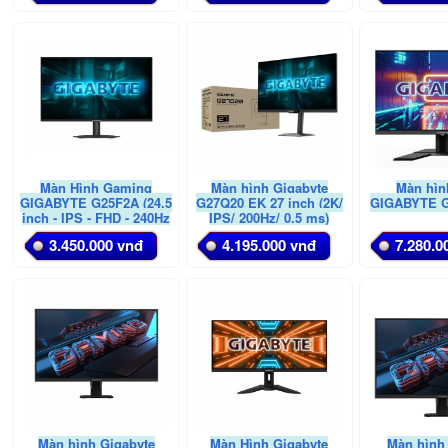
Màn Hình Gaming
Màn hình Gigabyte
Màn hìn
GIGABYTE G25F2A (24.5
G27Q20 EK 27 inch (2K/
GIGABYTE G
inch - IPS - FHD - 240Hz
IPS/ 200Hz/ 0.5 ms)
- 1ms - Speaker)
3.450.000 vnđ
4.195.000 vnđ
7.280.0
Màn hình Gigabyte
Màn Hình Gigabyte
Màn hình