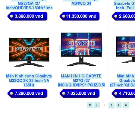
GS27QA (27
M34WQ 34
Gigabyte G
inch/QHD/IPS/180Hz/1ms)
inch, Full
180Hz,
3.888.000 vnđ
11.330.000 vnđ
2.608.0
Màn hình cong Gigabyte
MÀN HÌNH GIGABYTE
Màn hình
M32QC 2K 32 Inch VA
M27Q (27
Gigabyt
165Hz
INCH/QHD/IPS/170HZ/0.5MS)
(27inch/QHD/
7.280.000 vnđ
7.025.000 vnđ
4.710.0
1
2