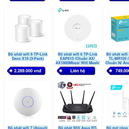
Bộ phát wifi 6 TP-Link
Bộ phát wifi 6 TP-Link
Bộ phát wifi
Deco X10 (3-Pack)
EAP613 (Chuẩn AX/
TL-MR105 
AX1800Mbps/ Wifi Mesh/
Chuẩn N/ Ăn
Gắn trần/tường)
Sim 4G/ 
2.289.000 vnđ
Liên hệ
749.00
Bộ phát wifi 7 Ubiquiti
Bộ phát Wifi Asus RT-
Bộ mở rộng 