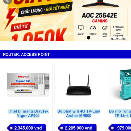
ROUTER, ACCESS POINT
Thiết bị mạng DrayTek
Bộ phát wifi 4G TP-Link
Bộ mở rộng
Vigor AP905
Archer MR600
TP-Link
2.345.000 vnđ
2.205.000 vnđ
979.00