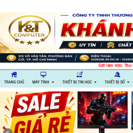
Giờ làm việc: Thứ 
TRANG CHỦ
MÁY TÍNH
THIẾT BỊ TIN HỌC
THIẾT BỊ SỐ