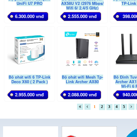
UniFi U7 PRO
AX58U V2 (2976 Mbps/
TP-Link
Wifi 6/ 2.4/5 GHz)
6.300.000 vnđ
2.555.000 vnđ
398.00
Bộ phát wifi 6 TP-Link
Bộ phát wifi Mesh Tp-
Bộ Định Tuy
Deco X60 ( 2 Pack )
Link Archer AX80
Archer AX1
Wi-Fi 6 
2.955.000 vnđ
2.088.000 vnđ
940.00
1
2
3
4
5