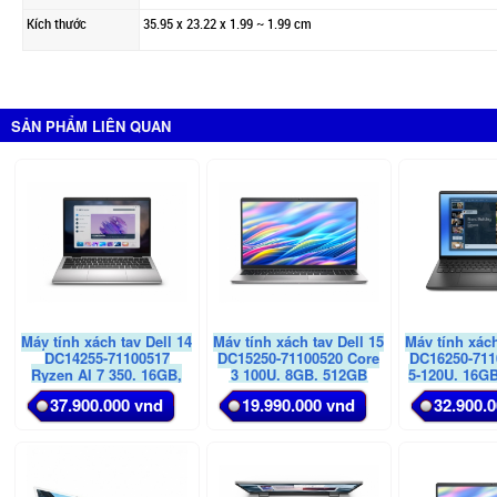
Kích thước
35.95 x 23.22 x 1.99 ~ 1.99 cm
SẢN PHẨM LIÊN QUAN
Máy tính xách tay Dell 14
Máy tính xách tay Dell 15
Máy tính xách
DC14255-71100517
DC15250-71100520 Core
DC16250-711
Ryzen AI 7 350, 16GB,
3 100U, 8GB, 512GB
5-120U, 16G
1TB SSD, AMD
SSD, Intel Graphics,
16FHD+
37.900.000 vnd
19.990.000 vnd
32.900.
Graphics, 14(1920x1200),
15.6 FHD,
OfficeHom
OfficeH24+365, McAfee
OfficeH24+365, McAfee
McAfee LS
LS, Win 11, Bạc, 2Y
LS, Win 11, Bạc, 2Y
Carbon Blac
WTY, Y26
WTY, Y26
Y2