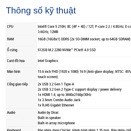
Thông số kỹ thuật
CPU
Intel® Core 5 210H, 8C (4P + 4E) / 12T, P-core 2.2 / 4.8GHz, E-co
3.6GHz, 12MB
RAM
16GB (16GBx1) DDR5 (2x SO-DIMM socket, up to 64GB SDRAM)
Ổ cứng
512GB M.2 2280 NVMe™ PCIe® 4.0 SSD
Card đồ họa
Intel Graphics
Màn hình
15.6 inch FHD (1920 x 1080) 16:9 (Anti-glare display; NTSC: 45
touch screen)
Cổng giao tiếp
2x USB 3.2 Gen 1 Type-A
2x USB 3.2 Gen 2 Type-C support display / power delivery
1x HDMI 1.4, up to 3840x2160p/30Hz
1x 3.5mm Combo Audio Jack
1x RJ45 Gigabit Ethernet
Audio
Audio by Dirac
Built-in speaker
Built-in array microphone
Keyboard
Bàn phím dạng Chiclet, Hành trình phím 1,35 mm, Bàn phím chố