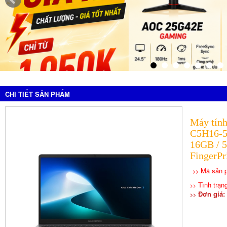
CHI TIẾT SẢN PHẨM
Máy tín
C5H16-5
16GB / 
FingerP
Mã sản 
>>
Tình trạng
>>
Đơn giá: 
>>