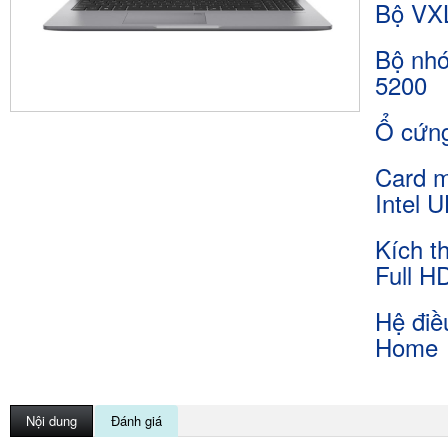
Bộ VX
Bộ nh
5200
Ổ cứn
Card m
Intel 
Kích t
Full H
Hệ điề
Home
Nội dung
Đánh giá