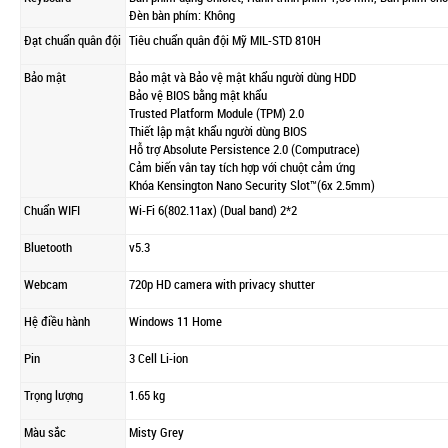
Đèn bàn phím: Không
Đạt chuẩn quân đội
Tiêu chuẩn quân đội Mỹ MIL-STD 810H
Bảo mật
Bảo mật và Bảo vệ mật khẩu người dùng HDD
Bảo vệ BIOS bằng mật khẩu
Trusted Platform Module (TPM) 2.0
Thiết lập mật khẩu người dùng BIOS
Hỗ trợ Absolute Persistence 2.0 (Computrace)
Cảm biến vân tay tích hợp với chuột cảm ứng
Khóa Kensington Nano Security Slot™(6x 2.5mm)
Chuẩn WIFI
Wi-Fi 6(802.11ax) (Dual band) 2*2
Bluetooth
v5.3
Webcam
720p HD camera with privacy shutter
Hệ điều hành
Windows 11 Home
Pin
3 Cell Li-ion
Trọng lượng
1.65 kg
Màu sắc
Misty Grey