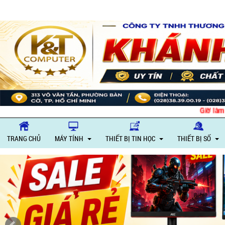
Giờ làm việc: Thứ 2 
TRANG CHỦ
MÁY TÍNH
THIẾT BỊ TIN HỌC
THIẾT BỊ SỐ