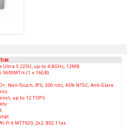
Tiết
e Ultra 5 225U, up to 4.8GHz, 12MB
 5600MT/s (1 x 16GB)
D
D+, Non-Touch, IPS, 300 nits, 45% NTSC, Anti-Glare
hics
Boost, up to 12 TOPS
5Whr
t
nhật
i-Fi 6 MT7920, 2x2, 802.11ax