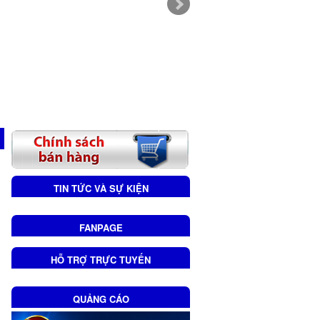
TIN TỨC VÀ SỰ KIỆN
FANPAGE
HỖ TRỢ TRỰC TUYẾN
QUẢNG CÁO