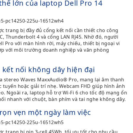
thế lớn của laptop Dell Pro 14
c trang bị đầy đủ cổng kết nối cần thiết cho công
C, Thunderbolt 4 và cổng LAN RJ45. Nhờ đó, người
l Pro với màn hình rời, máy chiếu, thiết bị ngoại vi
ợp với môi trường doanh nghiệp và văn phòng
kết nối không dây hiện đại
loa stereo Waves MaxxAudio® Pro, mang lại âm thanh
ực tuyến hoặc giải trí nhẹ. Webcam FHD giúp hình ảnh
o. Ngoài ra, laptop hỗ trợ Wi-Fi 6 cho tốc độ mạng ổn
 nối nhanh với chuột, bàn phím và tai nghe không dây.
rọn vẹn một ngày làm việc
 trang bị pin 3-cell 45Wh, tối ưu tốt cho nhu cầu