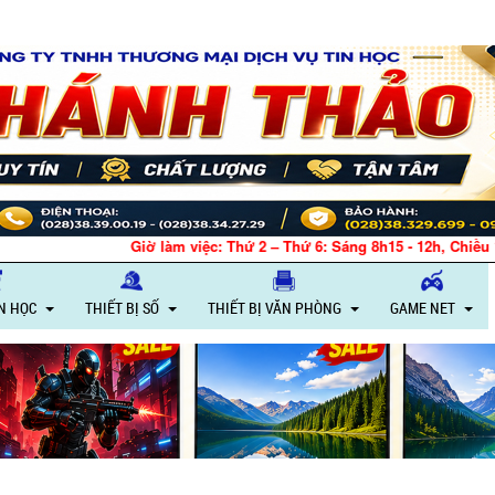
Giờ làm việc: Thứ 2 – Thứ 6: Sáng 8h15 - 12h, Chiều 13h30 - 18h – Th
IN HỌC
THIẾT BỊ SỐ
THIẾT BỊ VĂN PHÒNG
GAME NET