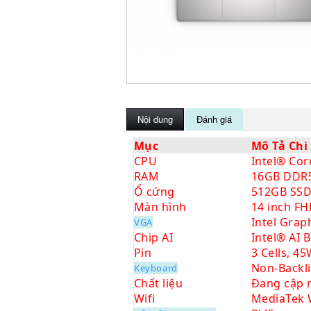
Nội dung
Đánh giá
Mục
Mô Tả Chi 
CPU
Intel® Cor
RAM
16GB DDR5
Ổ cứng
512GB SS
Màn hình
14 inch FH
Intel Grap
VGA
Chip AI
Intel® AI 
Pin
3 Cells, 4
Non-Backli
Keyboard
Chất liệu
Đang cập 
Wifi
MediaTek W