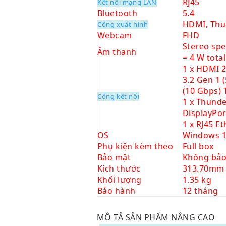
RJ45
Kết nối mạng LAN
Bluetooth
5.4
HDMI, Thu
Cổng xuất hình
Webcam
FHD
Stereo spe
Âm thanh
= 4 W total
1 x HDMI 2
3.2 Gen 1 
(10 Gbps) 
Cổng kết nối
1 x Thunde
DisplayPo
1 x RJ45 E
OS
Windows 1
Phụ kiện kèm theo
Full box
Bảo mật
Không bảo
Kích thước
313.70mm 
Khối lượng
1.35 kg
Bảo hành
12 tháng
MÔ TẢ SẢN PHẨM NÂNG CAO