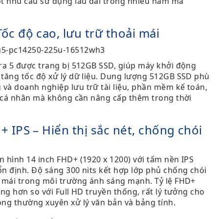
ốt nhu cầu sử dụng lâu dài trong nhiều năm mà
c độ cao, lưu trữ thoải mái
ra 5 được trang bị 512GB SSD, giúp máy khởi động
 tăng tốc độ xử lý dữ liệu. Dung lượng 512GB SSD phù
và doanh nghiệp lưu trữ tài liệu, phần mềm kế toán,
e cá nhân mà không cần nâng cấp thêm trong thời
 IPS – Hiển thị sắc nét, chống chói
 hình 14 inch FHD+ (1920 x 1200) với tấm nền IPS
n định. Độ sáng 300 nits kết hợp lớp phủ chống chói
i mái trong môi trường ánh sáng mạnh. Tỷ lệ FHD+
ng hơn so với Full HD truyền thống, rất lý tưởng cho
ng thường xuyên xử lý văn bản và bảng tính.