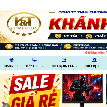
Giờ làm việc: Thứ 
TRANG CHỦ
MÁY TÍNH
THIẾT BỊ TIN HỌC
THIẾT BỊ SỐ