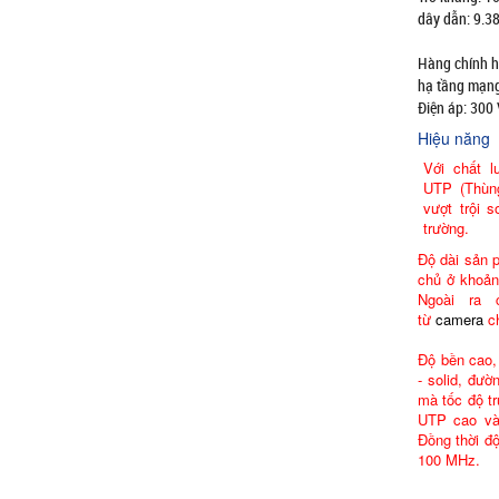
dây dẫn: 9.
Hàng chính 
hạ tầng mạng 
Điện áp: 300
Hiệu năng
Với chất 
UTP (Thùn
vượt trội 
trường.
Độ dài sản 
chủ ở khoản
Ngoài ra 
từ
camera
ch
Độ bền cao,
- solid, đườ
mà tốc độ t
UTP cao và 
Đồng thời độ
100 MHz.