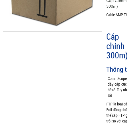
Cáp CommS
300m)
Cable AMP T
Cáp 
chính
300m
Thông t
CommScope 
dây cáp cực
hề rẻ. Tuy n
tốt.
FTP là loại 
Foil đồng chố
thế cáp FTP g
trội so với cá