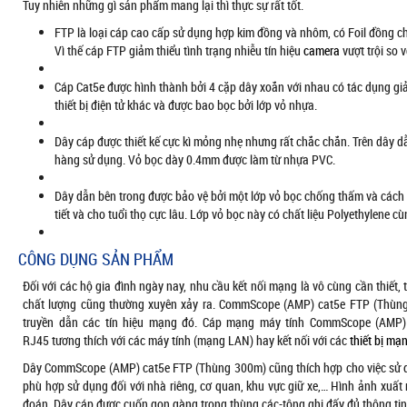
Tuy nhiên những gì sản phẩm mang lại thì thực sự rất tốt.
FTP là loại cáp cao cấp sử dụng hợp kim đồng và nhôm, có Foil đồng ch
Vì thế cáp FTP giảm thiểu tình trạng nhiễu tín hiệu
camera
vượt trội so 
Cáp Cat5e được hình thành bởi 4 cặp dây xoắn với nhau có tác dụng g
thiết bị điện tử khác và được bao bọc bởi lớp vỏ nhựa.
Dây cáp được thiết kế cực kì mỏng nhẹ nhưng rất chắc chắn. Trên dây dẫ
hàng sử dụng. Vỏ bọc dày 0.4mm được làm từ nhựa PVC.
Dây dẫn bên trong được bảo vệ bởi một lớp vỏ bọc chống thấm và cách 
tiết và cho tuổi thọ cực lâu. Lớp vỏ bọc này có chất liệu Polyethylene c
CÔNG DỤNG SẢN PHẨM
Đối với các hộ gia đình ngày nay, nhu cầu kết nối mạng là vô cùng cần thiết
chất lượng cũng thường xuyên xảy ra. CommScope (AMP) cat5e FTP (Thùng
truyền dẫn các tín hiệu mạng đó. Cáp mạng máy tính CommScope (AMP)
RJ45 tương thích với các máy tính (mạng LAN) hay kết nối với các
thiết bị mạ
Dây CommScope (AMP) cat5e FTP (Thùng 300m) cũng thích hợp cho việc sử d
phù hợp sử dụng đối với nhà riêng, cơ quan, khu vực giữ xe,… Hình ảnh xuất 
đoán. Dây cáp được cuốn gọn gàng trong thùng các-tông ghi đấy đủ thông tin