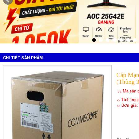
CHI TIẾT SẢN PHẨM
Cáp Mạn
(Thùng 
Mã sản 
>>
Tình trạ
>>
Đơn giá: 
>>