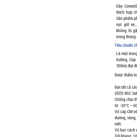
Dây CommS
thích hợp c
Sản phẩm ph
vực giữ xe,
không bị g
trong thùng 
Tiêu chuẩn c
Là một trong
trường, Cáp
300m) đạt đư
Được thẩm tr
Đạt tất cả cá
(IEEE 802.3ab
Chống chịu th
từ -20°C – 6
Vỏ cáp CM vớ
dương, vàng, 
mét.
Vỏ bọc cách đ
Trở kháng: 1