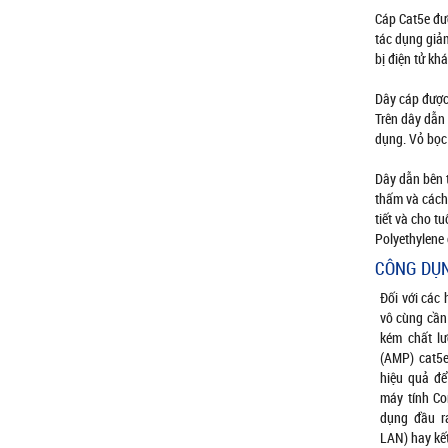
Cáp Cat5e đư
tác dụng giả
bị điện tử kh
Dây cáp được 
Trên dây dẫn 
dụng. Vỏ bọc
Dây dẫn bên 
thấm và cách 
tiết và cho tu
Polyethylene 
CÔNG DỤ
Đối với các 
vô cùng cần 
kém chất l
(AMP) cat5
hiệu quả để
máy tính C
dụng đầu r
LAN) hay kết