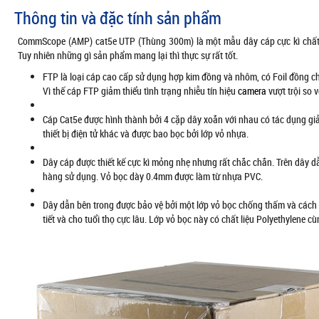
Thông tin và đặc tính sản phẩm
CommScope (AMP) cat5e UTP (Thùng 300m) là một mẫu dây cáp cực kì chất 
Tuy nhiên những gì sản phẩm mang lại thì thực sự rất tốt.
FTP là loại cáp cao cấp sử dụng hợp kim đồng và nhôm, có Foil đồng ch
Vì thế cáp FTP giảm thiểu tình trạng nhiễu tín hiệu
camera
vượt trội so 
Cáp Cat5e được hình thành bởi 4 cặp dây xoắn với nhau có tác dụng g
thiết bị điện tử khác và được bao bọc bởi lớp vỏ nhựa.
Dây cáp được thiết kế cực kì mỏng nhẹ nhưng rất chắc chắn. Trên dây dẫ
hàng sử dụng. Vỏ bọc dày 0.4mm được làm từ nhựa PVC.
Dây dẫn bên trong được bảo vệ bởi một lớp vỏ bọc chống thấm và cách 
tiết và cho tuổi thọ cực lâu. Lớp vỏ bọc này có chất liệu Polyethylene c