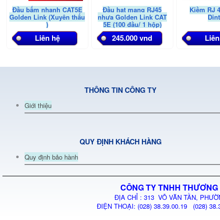
Đầu bấm nhanh CAT5E
Đầu hạt mạng RJ45
Kiềm RJ 
Golden Link (Xuyên thấu
nhựa Golden Link CAT
Din
)
5E (100 đầu/ 1 hộp)
Liên hệ
245.000 vnd
Liên
THÔNG TIN CÔNG TY
Giới thiệu
QUY ĐỊNH KHÁCH HÀNG
Quy định bảo hành
CÔNG TY TNHH THƯƠNG 
ĐỊA CHỈ : 313 VÕ VĂN TẦN, PHƯỜ
ĐIỆN THOẠI: (028) 38.39.00.19 (028) 38.