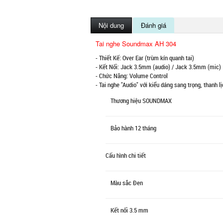
Nội dung
Đánh giá
Tai nghe Soundmax AH 304
- Thiết Kế: Over Ear (trùm kín quanh tai)
- Kết Nối: Jack 3.5mm (audio) / Jack 3.5mm (mic)
- Chức Năng: Volume Control
- Tai nghe "Audio" với kiểu dáng sang trọng, thanh
Thương hiệu
SOUNDMAX
Bảo hành
12 tháng
Cấu hình chi tiết
Màu sắc
Đen
Kết nối
3.5 mm