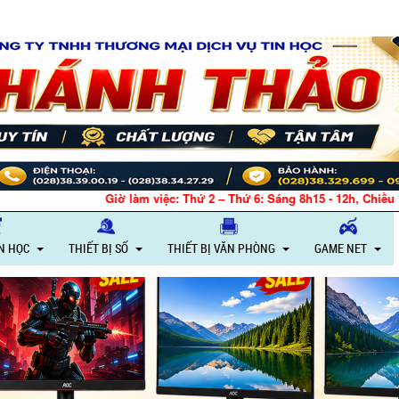
Giờ làm việc: Thứ 2 – Thứ 6: Sáng 8h15 - 12h, Chiều 
IN HỌC
THIẾT BỊ SỐ
THIẾT BỊ VĂN PHÒNG
GAME NET