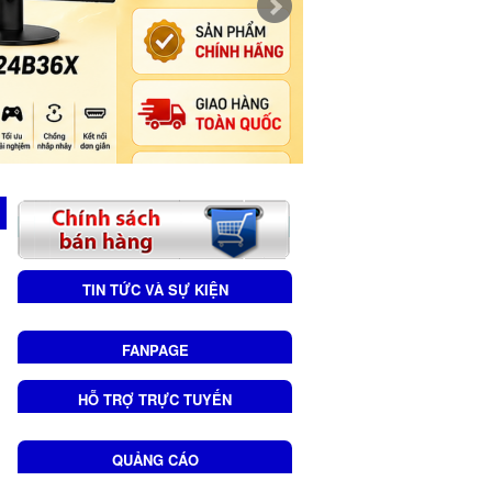
TIN TỨC VÀ SỰ KIỆN
FANPAGE
HỖ TRỢ TRỰC TUYẾN
QUẢNG CÁO