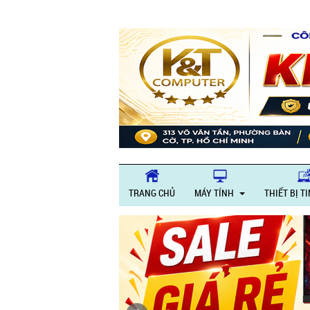
TRANG CHỦ
MÁY TÍNH
THIẾT BỊ T