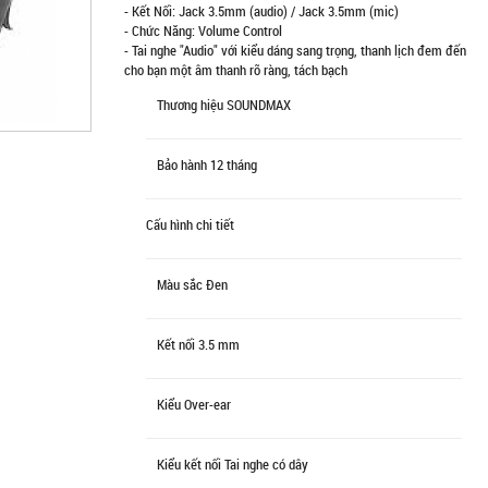
- Kết Nối: Jack 3.5mm (audio) / Jack 3.5mm (mic)
- Chức Năng: Volume Control
- Tai nghe "Audio" với kiểu dáng sang trọng, thanh lịch đem đến
cho bạn một âm thanh rõ ràng, tách bạch
Thương hiệu
SOUNDMAX
Bảo hành
12 tháng
Cấu hình chi tiết
Màu sắc
Đen
Kết nối
3.5 mm
Kiểu
Over-ear
Kiểu kết nối
Tai nghe có dây