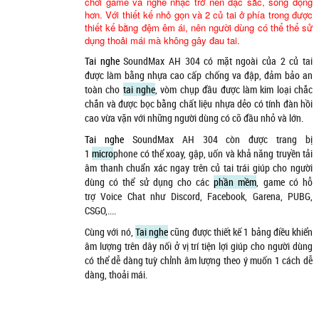
chơi game và nghe nhạc trở nên đặc sắc, sống động
hơn. Với thiết kế nhỏ gọn và 2 củ tai ở phía trong được
thiết kế bằng đệm êm ái, nên người dùng có thể thể sử
dụng thoải mái mà không gây đau tai.
Tai nghe
SoundMax AH 304
có mặt ngoài của 2 củ tai
được làm bằng nhựa cao cấp chống va đập, đảm bảo an
toàn cho
tai nghe
, vòm chụp đầu được làm kim loại chắc
chắn và được bọc bằng chất liệu nhựa dẻo có tính đàn hồi
cao vừa vặn với những người dùng có cỡ đầu nhỏ và lớn.
Tai nghe
SoundMax AH 304
còn được trang bị
1
micro
phone có thể xoay, gập, uốn và khả năng truyền tải
âm thanh chuẩn xác ngay trên củ tai trái giúp cho người
dùng có thể sử dụng cho các
phần mềm
, game có hỗ
trợ
Voice Chat
như
Discord, Facebook, Garena, PUBG,
CSGO,....
Cùng với nó,
Tai nghe
cũng được thiết kế 1 bảng điều khiển
âm lượng trên dây nối ở vị trí tiện lợi giúp cho người dùng
có thể dễ dàng tuỳ chỉnh âm lượng theo ý muốn 1 cách dễ
dàng, thoải mái.