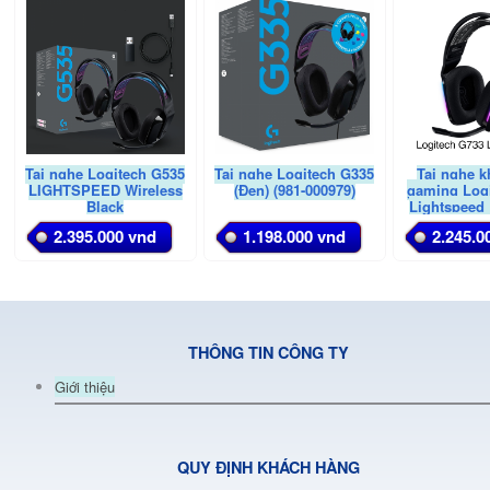
Tai nghe Logitech G535
Tai nghe Logitech G335
Tai nghe 
LIGHTSPEED Wireless
(Đen) (981-000979)
gaming Log
Black
Lightspeed
(981-0
2.395.000 vnd
1.198.000 vnd
2.245.0
THÔNG TIN CÔNG TY
Giới thiệu
QUY ĐỊNH KHÁCH HÀNG