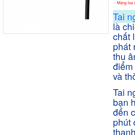
- Màng loa
Tai n
là ch
chất 
phát 
thu â
điểm 
và th
Tai n
bạn 
đến 
phút
than