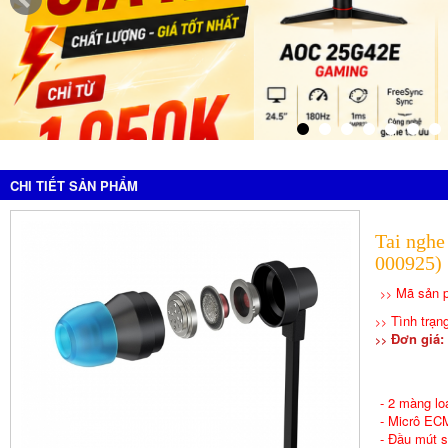
CHI TIẾT SẢN PHẨM
Tai nghe
000925)
Mã sản 
>>
Tình trạn
>>
Đơn giá: 
>>
- 2 màng l
- Micrô EC
- Đầu mút 