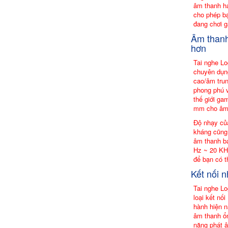
âm thanh h
cho phép bạ
đang chơi g
Âm thanh
hơn
Tai nghe L
chuyên dụng
cao/âm tru
phong phú v
thế giới ga
mm cho âm 
Độ nhạy củ
kháng cũng
âm thanh b
Hz ~ 20 KHz
để bạn có t
Kết nối 
Tai nghe Lo
loại kết nố
hành hiện n
âm thanh ổ
năng phát â