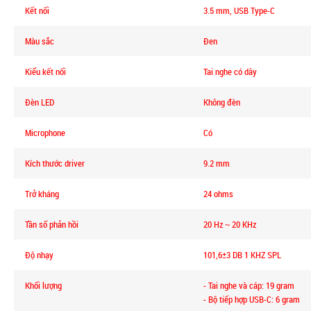
Kết nối
3.5 mm, USB Type-C
Màu sắc
Đen
Kiểu kết nối
Tai nghe có dây
Đèn LED
Không đèn
Microphone
Có
Kích thước driver
9.2 mm
Trở kháng
24 ohms
Tần số phản hồi
20 Hz ~ 20 KHz
Độ nhạy
101,6±3 DB 1 KHZ SPL
Khối lượng
- Tai nghe và cáp: 19 gram
- Bộ tiếp hợp USB-C: 6 gram