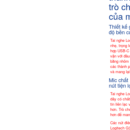
trò ch
của 
Thiết kế 
độ bền c
Tai nghe Lo
nhẹ, trọng 
hợp USB-C l
vặn với đầu
bằng nhôm 
các thành p
và mang lại
Mic chất 
nút tiện l
Tai nghe L
dây có chất
tin liên lạc
hơn. Trò ch
hơn để mang
Các nút điề
Logitech G3