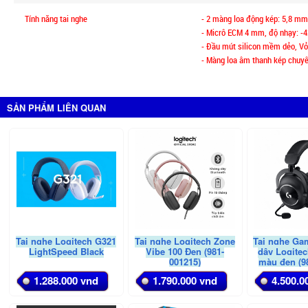
Tính năng tai nghe
- 2 màng loa động kép: 5,8 m
- Micrô ECM 4 mm, độ nhạy: -
- Đầu mút silicon mềm dẻo, V
- Màng loa âm thanh kép chuy
SẢN PHẨM LIÊN QUAN
Tai nghe Logitech G321
Tai nghe Logitech Zone
Tai nghe Ga
LightSpeed Black
Vibe 100 Đen (981-
dây Logitec
001215)
màu đen (9
1.288.000 vnd
1.790.000 vnd
4.500.0