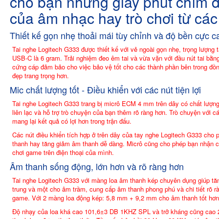
cho bạn những giây phút chìm 
của âm nhạc hay trò chơi từ các 
Thiết kế gọn nhẹ thoải mái tùy chỉnh và độ bền cực c
Tai nghe Logitech G333 được thiết kế với vẻ ngoài gọn nhẹ, trọng lượng t
USB-C là 6 gram. Trải nghiệm đeo êm tai và vừa vặn với đầu nút tai bằ
cứng cáp đảm bảo cho việc bảo vệ tốt cho các thành phần bên trong đồn
đẹp trang trọng hơn.
Mic chất lượng tốt - Điều khiển với các nút tiện lợi
Tai nghe Logitech G333 trang bị micrô ECM 4 mm trên dây có chất lượng
liên lạc và hỗ trợ trò chuyện của bạn thêm rõ ràng hơn. Trò chuyện với cá
mang lại kết quả có lợi hơn trong trận đấu.
Các nút điều khiển tích hợp ở trên dây của tay nghe Logitech G333 cho 
thanh hay tăng giảm âm thanh dễ dàng. Micrô cũng cho phép bạn nhận c
chơi game trên điện thoại của mình.
Âm thanh sống động, lớn hơn và rõ ràng hơn
Tai nghe Logitech G333 với màng loa âm thanh kép chuyên dụng giúp tă
trung và một cho âm trầm, cung cấp âm thanh phong phú và chi tiết rõ ràn
game. Với 2 màng loa động kép: 5,8 mm + 9,2 mm cho âm thanh tốt hơn
Độ nhạy của loa khá cao 101,6±3 DB 1KHZ SPL và trở kháng cũng cao 