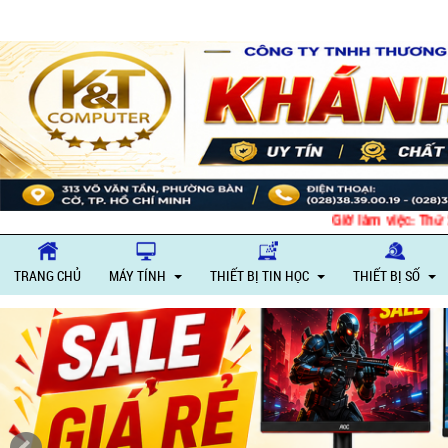
Giờ làm việc: Thứ 2 –
TRANG CHỦ
MÁY TÍNH
THIẾT BỊ TIN HỌC
THIẾT BỊ SỐ