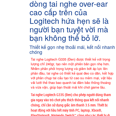
dòng tai nghe over-ear
cao cấp trên của
Logitech hứa hẹn sẽ là
người bạn tuyệt vời mà
bạn không thể bỏ lỡ.
Thiết kế gọn nhẹ thoải mái, kết nối nhanh
chóng
Tai nghe Logitech G335 (Đen) được thiết kế với trọng
lượng chỉ 240gr, tạo nên một phiên bản gọn nhẹ hơn.
Nhằm phân phối trọng lượng và giảm bớt áp lực lên
phần đầu, tai nghe có thiết kế quai đeo co dãn, kết hợp
với phần chụp tai cấu tạo từ cao su mềm mại, vật liệu
vải lưới thể thao bao quanh tai đảm bảo thông thoáng
và vừa vặn, giúp bạn thoải mái khi chơi game lâu.
Tai nghe Logitech G335 (Đen) cho phép người dùng tham
gia ngay vào trò chơi yêu thích thông qua kết nối nhanh
chóng, chỉ cần sử dụng giắc âm thanh 3.5 mm. Thiết bị
hoạt động với hầu hết máy tính PC, laptop, Xbox®,
PlayStation®, Nintendo Switch™ cũng như các thiết bị di