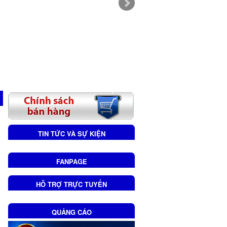
TIN TỨC VÀ SỰ KIỆN
FANPAGE
HỖ TRỢ TRỰC TUYẾN
QUẢNG CÁO