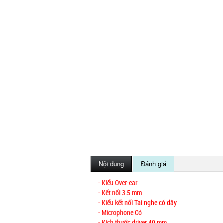
Nội dung
Đánh giá
- Kiểu Over-ear
- Kết nối 3.5 mm
- Kiểu kết nối Tai nghe có dây
- Microphone Có
- Kích thước driver 40 mm