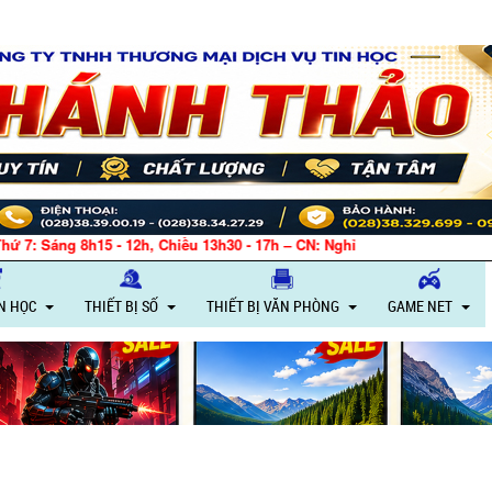
 8h15 - 12h, Chiều 13h30 - 17h – CN: Nghỉ
IN HỌC
THIẾT BỊ SỐ
THIẾT BỊ VĂN PHÒNG
GAME NET