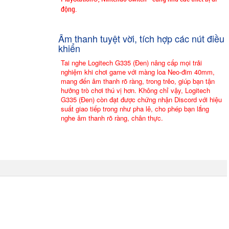
động.
Âm thanh tuyệt vời, tích hợp các nút điều
khiển
Tai nghe Logitech G335 (Đen) nâng cấp mọi trải
nghiệm khi chơi game với màng loa Neo-đim 40mm,
mang đến âm thanh rõ ràng, trong trẻo, giúp bạn tận
hưởng trò chơi thú vị hơn. Không chỉ vậy, Logitech
G335 (Đen) còn đạt được chứng nhận Discord với hiệu
suất giao tiếp trong như pha lê, cho phép bạn lắng
nghe âm thanh rõ ràng, chân thực.