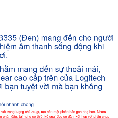
 G335 (Đen) mang đến cho người
ghiệm âm thanh sống động khi
ơi.
u nhằm mang đến sự thoải mái,
-ear cao cấp trên của Logitech
i bạn tuyệt vời mà bạn không
 nối nhanh chóng
ế với trọng lượng chỉ 240gr, tạo nên một phiên bản gọn nhẹ hơn. Nhằm
ên phần đầu, tai nghe có thiết kế quai đeo co dãn, kết hợp với phần chụp