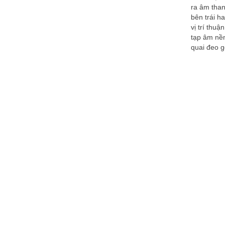
ra âm than
bên trái h
vị trí thuậ
tạp âm nền
quai đeo g