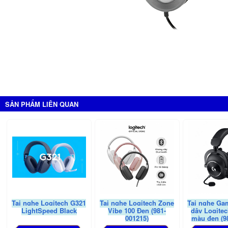
SẢN PHẨM LIÊN QUAN
Tai nghe Logitech G321
Tai nghe Logitech Zone
Tai nghe Ga
LightSpeed Black
Vibe 100 Đen (981-
dây Logitec
001215)
màu đen (9