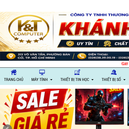
Giờ làm việc: Thứ 
TRANG CHỦ
MÁY TÍNH
THIẾT BỊ TIN HỌC
THIẾT BỊ SỐ