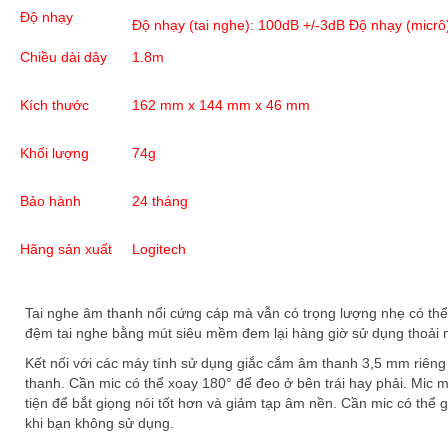
Độ nhạy
Độ nhạy (tai nghe): 100dB +/-3dB Độ nhạy (micrô
Chiều dài dây
1.8m
Kích thước
162 mm x 144 mm x 46 mm
Khối lượng
74g
Bảo hành
24 tháng
Hãng sản xuất
Logitech
Tai nghe âm thanh nổi cứng cáp mà vẫn có trọng lượng nhẹ có thể
đệm tai nghe bằng mút siêu mềm đem lại hàng giờ sử dụng thoải 
Kết nối với các máy tính sử dụng giắc cắm âm thanh 3,5 mm riên
thanh. Cần mic có thể xoay 180° để đeo ở bên trái hay phải. Mic m
tiện để bắt giọng nói tốt hơn và giảm tạp âm nền. Cần mic có thể
khi bạn không sử dụng.