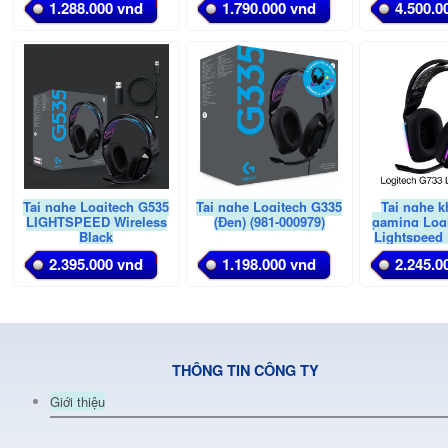
1.288.000 vnd
1.790.000 vnd
4.500.0
Tai nghe Logitech G535
Tai nghe Logitech G335
Tai nghe 
LIGHTSPEED Wireless
(Đen) (981-000979)
gaming Log
Black
Lightspeed
(981-0
2.395.000 vnd
1.198.000 vnd
2.245.0
THÔNG TIN CÔNG TY
Giới thiệu