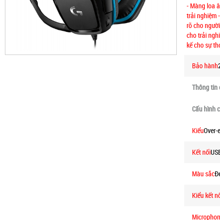
- Màng loa 
trải nghiệm
rõ cho ngườ
cho trải ngh
kế cho sự th
Bảo hành
Thông tin
Cấu hình ch
Kiểu
Over-
Kết nối
USB
Màu sắc
Đ
Kiểu kết n
Micropho