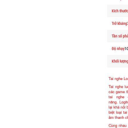
Kích thướ
Trở kháng
Tần số pha
Độ nhạy
1
Khối lượn
Tai nghe L
Tai nghe lu
các game th
tai nghe 
năng. Logi
lại khá nổi
biệt loại t
âm thanh ch
Cùng nhau 