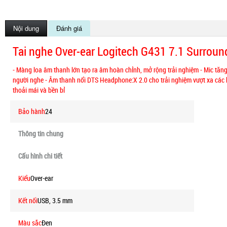
Nội dung
Đánh giá
Tai nghe Over-ear Logitech G431 7.1 Surrou
- Màng loa âm thanh lớn tạo ra âm hoàn chỉnh, mở rộng trải nghiệm - Mic tă
người nghe - Âm thanh nổi DTS Headphone:X 2.0 cho trải nghiệm vượt xa các k
thoải mái và bền bỉ
Bảo hành
24
Thông tin chung
Cấu hình chi tiết
Kiểu
Over-ear
Kết nối
USB, 3.5 mm
Màu sắc
Đen