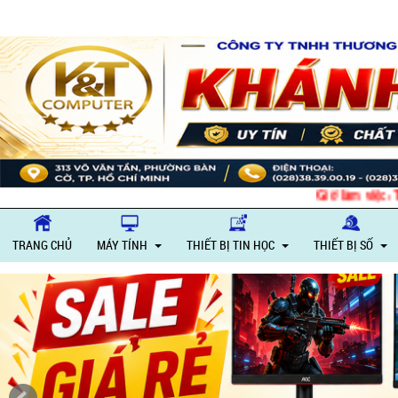
Giờ làm việc: Thứ 2
TRANG CHỦ
MÁY TÍNH
THIẾT BỊ TIN HỌC
THIẾT BỊ SỐ