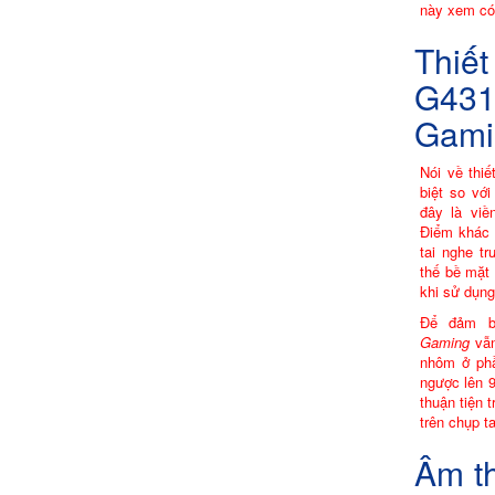
này xem có 
Thiế
G43
Gami
Nói về thi
biệt so vớ
đây là vi
Điểm khác n
tai nghe t
thế bề mặt
khi sử dụng 
Để đảm b
Gaming
vẫn
nhôm ở phầ
ngược lên 
thuận tiện 
trên chụp ta
Âm t