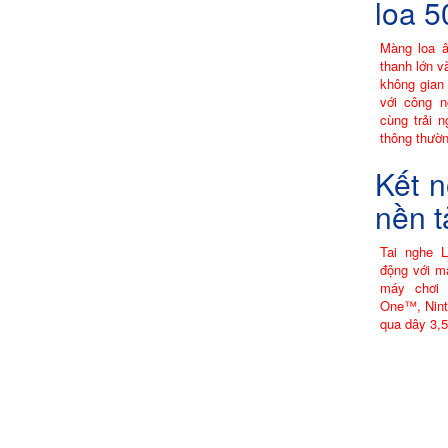
loa 
Màng loa 
thanh lớn v
không gian 
với công 
cùng trải 
thông thườn
Kết n
nền 
Tai nghe 
động với 
máy chơi
One™, Ninte
qua dây 3,