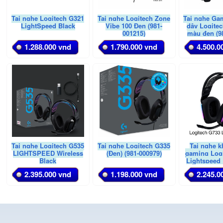
Tai nghe Logitech G321
Tai nghe Logitech Zone
Tai nghe Ga
LightSpeed Black
Vibe 100 Đen (981-
dây Logitec
001215)
màu đen (9
1.288.000 vnd
1.790.000 vnd
4.500.0
Tai nghe Logitech G535
Tai nghe Logitech G335
Tai nghe 
LIGHTSPEED Wireless
(Đen) (981-000979)
gaming Log
Black
Lightspeed
(981-0
2.395.000 vnd
1.198.000 vnd
2.245.0