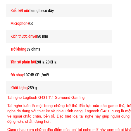
Kiểu kết nối
Tai nghe có dây
Microphone
Có
Kích thước driver
50 mm
Trở kháng
39 ohms
Tần số phản hồi
20Hz-20KHz
Độ nhạy
107dB SPL/mW
Khối lượng
259 g
T
ai nghe Logitech G431 7.1 Surround Gaming
Tai nghe luôn là một trong những trờ thủ đắc lực của các game thủ, trên
nghe đa dạng với thiết kế và nhiều tính năng. Logitech G431 cũng là một
vè ngoài chắc chắn, bền bỉ. Đặc biệt loại tai nghe này giúp người dù
động hơn, chất lượng hơn.
Cùng nhau xem những đặc điểm của loại tai nghe mới này xem có gì khá