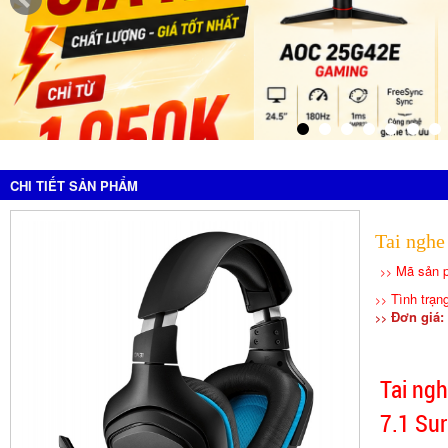
CHI TIẾT SẢN PHẨM
Tai ngh
Mã sản 
>>
Tình trạ
>>
Đơn giá: 
>>
Tai ng
7.1 Su