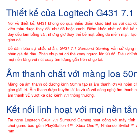
Thiết kế của Logitech G431 7.
Nói về thiết kế, G431 không có quá nhiều điểm khác biệt so với các dò
viền màu được thay đổi như đỏ hoặc xanh. Điểm khác nhất có thể kể đến
đây đều làm bằng vải, nhưng giờ thay thế bề mặt bằng da mềm mại. Tạo 
gian dài.
Để đảm bảo sự chắc chắn,
G431 7.1 Surround Gaming
vẫn sử dụng n
phần giá để đầu. Phần chụp tai có thể xoay ngược lên 90 độ. Điều chỉn
mọi nền tảng với nút xoay âm lượng gắn trên chụp tai.
Âm thanh chất với màng loa 5
Màng loa âm thanh có đường kính 50mm tạo ra âm thanh lớn và hoàn c
gian giải trí. Âm thanh được truyền tải to và rõ với công nghệ âm thanh
âm thanh 3D vượt xa các kênh 7.1 thông thường.
Kết nối linh hoạt với mọi nền tả
Tai nghe Logitech G431 7.1 Surround Gaming hoạt động với máy t
chơi game bao gồm PlayStation 4™, Xbox One™, Nintendo Switch™ và 
mm.