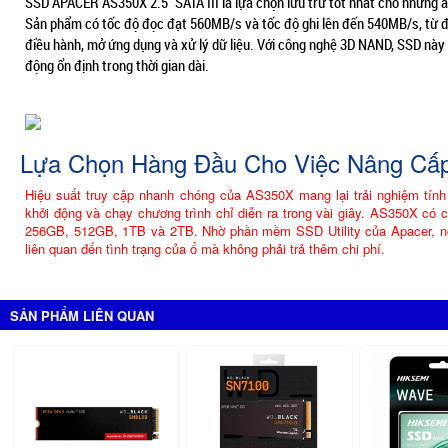
SSD APACER AS350X 2.5″ SATA III là lựa chọn lưu trữ tốt nhất cho những 
Sản phẩm có tốc độ đọc đạt 560MB/s và tốc độ ghi lên đến 540MB/s, từ đó 
điều hành, mở ứng dụng và xử lý dữ liệu. Với công nghệ 3D NAND, SSD này
động ổn định trong thời gian dài.
Lựa Chọn Hàng Đầu Cho Việc Nâng Cấ
Hiệu suất truy cập nhanh chóng của AS350X mang lại trải nghiệm tính 
khởi động và chạy chương trình chỉ diễn ra trong vài giây. AS350X có
256GB, 512GB, 1TB và 2TB. Nhờ phần mềm SSD Utility của Apacer, ngườ
liên quan đến tình trạng của ổ mà không phải trả thêm chi phí.
SẢN PHẨM LIÊN QUAN