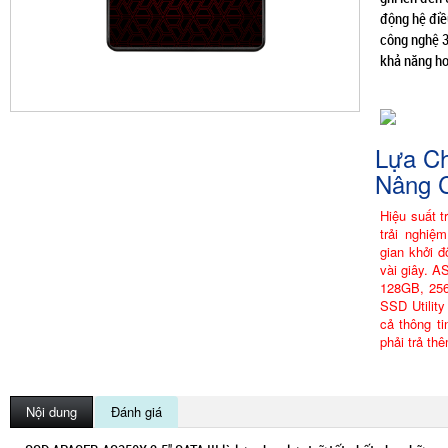
động hệ điề
công nghệ 
khả năng ho
Lựa C
Nâng 
Hiệu suất 
trải nghiệm
gian khởi đ
vài giây. 
128GB, 25
SSD Utility
cả thông ti
phải trả thê
Nội dung
Đánh giá