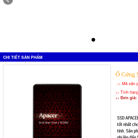
CHI TIẾT SẢN PHẨM
Ổ Cứng
Mã sản 
>>
Tình trạn
>>
Đơn giá: 
>>
SSD APACER 
tốt nhất ch
tính. Sản p
ghi lên đến 