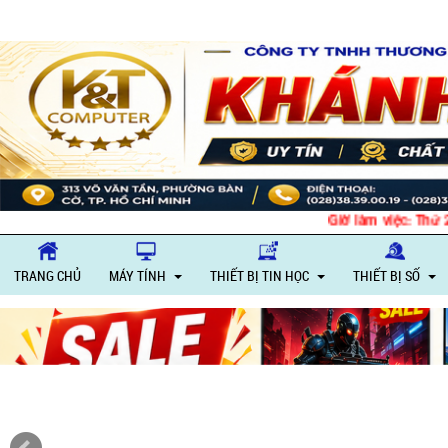
Giờ làm việc: Thứ 
TRANG CHỦ
MÁY TÍNH
THIẾT BỊ TIN HỌC
THIẾT BỊ SỐ