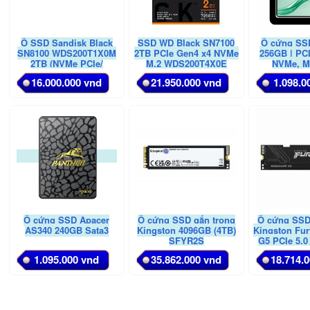
Ổ SSD Sandisk Black
SSD WD Black SN7100
Ổ cứng SS
SN8100 WDS200T1X0M
2TB PCIe Gen4 x4 NVMe
256GB | PC
2TB (NVMe PCIe/
M.2 WDS200T4X0E
NVMe, M
Gen4x4 M2.2280/
16.000.000 vnd
21.950.000 vnd
1.098.0
14900MB/s/ 11000MB/s)
Ổ cứng SSD Apacer
Ổ cứng SSD gắn trong
Ổ cứng SSD
AS340 240GB Sata3
Kingston 4096GB (4TB)
Kingston Fu
SFYR2S
G5 PCIe 5.
2048GB SF
1.095.000 vnd
35.862.000 vnd
18.714.