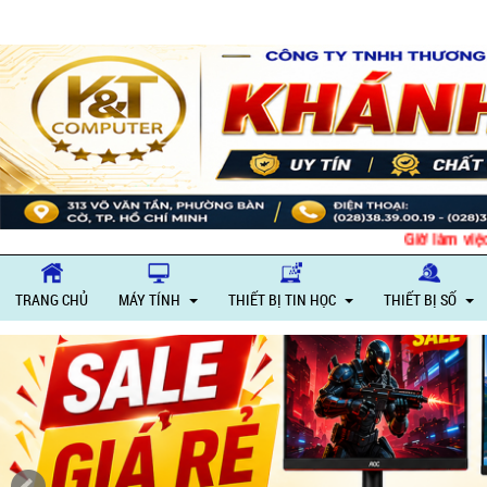
Giờ làm việc: Thứ 
TRANG CHỦ
MÁY TÍNH
THIẾT BỊ TIN HỌC
THIẾT BỊ SỐ