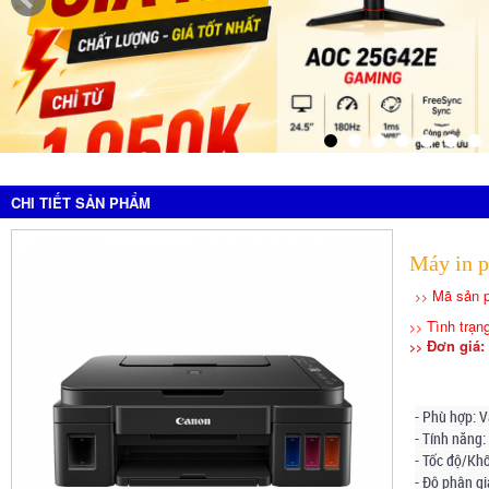
CHI TIẾT SẢN PHẨM
Máy in 
Mã sản 
>>
Tình trạn
>>
Đơn giá: 
>>
- Phù hợp:
V
- Tính năng:
- Tốc độ/Khổ
- Độ phân gi