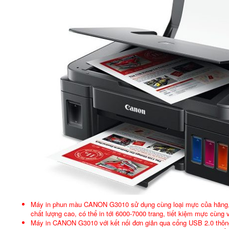
Máy in phun màu CANON G3010 sử dụng cùng loại mực của hãng, 
chất lượng cao, có thể in tới 6000-7000 trang, tiết kiệm mực cùng 
Máy in CANON G3010 với kết nối đơn giản qua cổng USB 2.0 thông