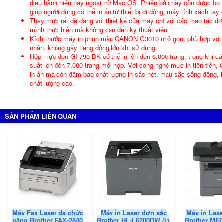
điều hành hiện nay ngoại trừ Mac OS. Phiên bản này còn được bổ 
giúp người dùng có thể in ấn từ thiết bị di động, máy tính xách ta
Thay mực rất dễ dàng với thiết kế của máy chỉ với các thao tác đơ
mình thực hiện mà không cần đến kỹ thuật viên.
Kích thước máy in phun màu CANON G3010 nhỏ gọn, phù hợp với k
nhân, không gây tiếng động lớn khi sử dụng.
Hộp mực đen GI-790 BK có thể in lên đến 6.000 trang, trong khi
suất lên đến 7.000 trang mỗi hộp. Với công nghệ mực in tiên tiến,
in ấn mà còn đảm bảo chất lượng in sắc nét, màu sắc sống động, lý
chất lượng cao.
SẢN PHẨM LIÊN QUAN
Máy Fax Laser đa chức
Máy in Laser đơn sắc
Máy in Las
năng Brother FAX-2840
Brother HL-L6200DW (in
Brother MF