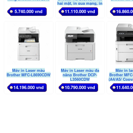
hai mặt, in qua mạng, in
di động)
5.740.000 vnd
11.110.000 vnd
16.860.
Máy in Laser màu
Máy in Laser màu đa
Máy in l
Brother MFC-L8690CDW
năng Brother DCP-
Brother MF
L3560CDW
(A4/A5/ Copy
Đảo mặt/ 
14.196.000 vnd
10.790.000 vnd
11.640.
LAN/ 