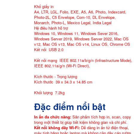
Khổ giấy in
A4, LTR, LGL, Folio, EXE, A5, A6, Photo, Indexcard,
Photo-2L, C5 Envelope, Com-10, DL Envelope,
Monarch, Photo-L, Mexico Legal, India Legal
Hệ điều hành hỗ trợ
Windows 10, Windows 11, Windows Sever 2016,
Windows Server 2019, Windows Server 2022, Mac OS
v12, Mac OS v13, Mac OS v14, Linux OS, Chrome OS
Kết nối USB 2.0
Kết nối mạng IEEE 802.11a/b/g/n (Infrastructure Mode),
IEEE 802.11a/g/n (Wi-Fi Direct),
Kích thước - Trọng lượng
Kích thước 39 x 34.3 x 14.85 cm
Khối lượng 7.2kg
Đặc điểm nổi bật
In ấn đa chức năng:
Sản phẩm tích hợp in, scan, copy
trong một thiết bị giúp tiết kiệm không gian và chi phí.
Kết nối không dây Wi-Fi:
Dễ dàng in ấn từ điện thoại,
máy tính bảng hoặc laptop mà không cần dây cáp rườm