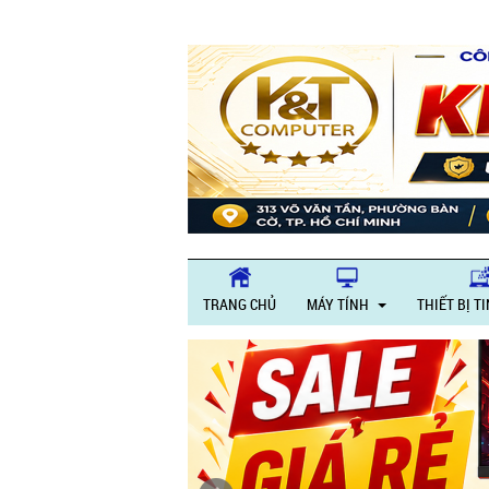
TRANG CHỦ
MÁY TÍNH
THIẾT BỊ T