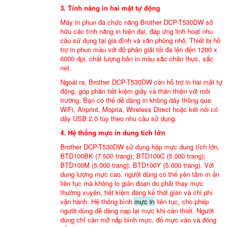
3. Tính năng in hai mặt tự động
Máy in phun đa chức năng Brother DCP-T530DW sở
hữu các tính năng in hiện đại, đáp ứng linh hoạt nhu
cầu sử dụng tại gia đình và văn phòng nhỏ. Thiết bị hỗ
trợ in phun màu với độ phân giải tối đa lên đến 1200 x
6000 dpi, chất lượng bản in màu sắc chân thực, sắc
nét.
Ngoài ra, Brother DCP-T530DW còn hỗ trợ in hai mặt tự
động, góp phần tiết kiệm giấy và thân thiện với môi
trường. Bạn có thể dễ dàng in không dây thông qua
WiFi, Airprint, Mopria, Wireless Direct hoặc kết nối có
dây USB 2.0 tùy theo nhu cầu sử dụng.
4. Hệ thống mực in dung tích lớn
Brother DCP-T530DW sử dụng hộp mực dung tích lớn,
BTD100BK (7.500 trang); BTD100C (5.000 trang);
BTD100M (5.000 trang); BTD100Y (5.000 trang). Với
dung lượng mực cao, người dùng có thể yên tâm in ấn
liên tục mà không lo gián đoạn do phải thay mực
thường xuyên, tiết kiệm đáng kể thời gian và chi phí
vận hành. Hệ thống bình
mực in
liên tục, cho phép
người dùng dễ dàng nạp lại mực khi cần thiết. Người
dùng chỉ cần mở nắp bình mực, đổ mực vào và đóng