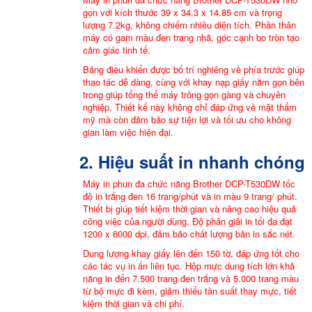
gọn với kích thước 39 x 34.3 x 14.85 cm và trọng
lượng 7.2kg, không chiếm nhiều diện tích. Phần thân
máy có gam màu đen trang nhã, góc cạnh bo tròn tạo
cảm giác tinh tế.
Bảng điều khiển được bố trí nghiêng về phía trước giúp
thao tác dễ dàng, cùng với khay nạp giấy nằm gọn bên
trong giúp tổng thể máy trông gọn gàng và chuyên
nghiệp. Thiết kế này không chỉ đáp ứng về mặt thẩm
mỹ mà còn đảm bảo sự tiện lợi và tối ưu cho không
gian làm việc hiện đại.
2. Hiệu suất in nhanh chóng
Máy in phun đa chức năng Brother DCP-T530DW tốc
độ in trắng đen 16 trang/phút và in màu 9 trang/ phút.
Thiết bị giúp tiết kiệm thời gian và nâng cao hiệu quả
công việc của người dùng. Độ phân giải in tối đa đạt
1200 x 6000 dpi, đảm bảo chất lượng bản in sắc nét.
Dung lượng khay giấy lên đến 150 tờ, đáp ứng tốt cho
các tác vụ in ấn liên tục. Hộp mực dung tích lớn khả
năng in đến 7.500 trang đen trắng và 5.000 trang màu
từ bộ mực đi kèm, giảm thiểu tần suất thay mực, tiết
kiệm thời gian và chi phí.