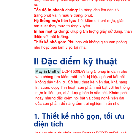
rà.
Tốc độ in nhanh chóng:
In trắng đen lên đến 16
trang/phút và in màu 9 trang/ phút.
Hệ thống mực liên tục:
Tiết kiệm chi phí mực, giảm
tần suất thay mực thường xuyên.
In hai mặt tự động:
Giúp giảm lượng giấy sử dụng, thân
thiện với môi trường.
Thiết kế nhỏ gọn:
Phù hợp với không gian văn phòng
nhỏ hoặc bàn làm việc tại nhà.
II Đặc điểm kỹ thuật
Máy in Brother
DCP-T530DW là giải pháp in dành cho
văn phòng tìm kiếm một thiết bị hiệu quả với kết nối
không dây tiện lợi. Sở hữu thiết kế hiện đại, khả năng
in, scan, copy linh hoạt, sản phẩm nổi bật với hệ thống
mực in liên tục, chất lượng bản in sắc nét. Khám phá
ngay những đặc điểm nổi bật và công nghệ hiện đại
của sản phẩm để nâng tầm trải nghiệm in ấn nhé!
1. Thiết kế nhỏ gọn, tối ưu
diện tích
Máy in phun đa chức năng Brother DCP-T530DW nhỏ