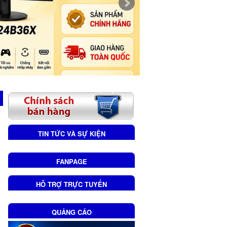
TIN TỨC VÀ SỰ KIỆN
FANPAGE
HỖ TRỢ TRỰC TUYẾN
QUẢNG CÁO