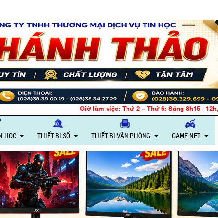
Giờ làm việc: Thứ 2 – Thứ 6: Sáng 8h15 - 12h, Chiều 13h30 - 18h – Thứ
IN HỌC
THIẾT BỊ SỐ
THIẾT BỊ VĂN PHÒNG
GAME NET