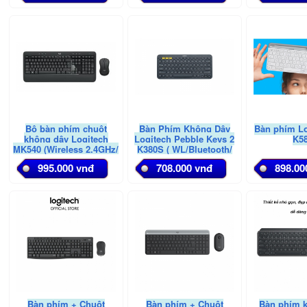
Bộ bàn phím chuột
Bàn Phím Không Dây
Bàn phím L
không dây Logitech
Logitech Pebble Keys 2
K5
MK540 (Wireless 2.4GHz/
K380S ( WL/Bluetooth/
Đen)
Đen)
995.000 vnđ
708.000 vnđ
898.00
Bàn phím + Chuột
Bàn phím + Chuột
Bàn phím 