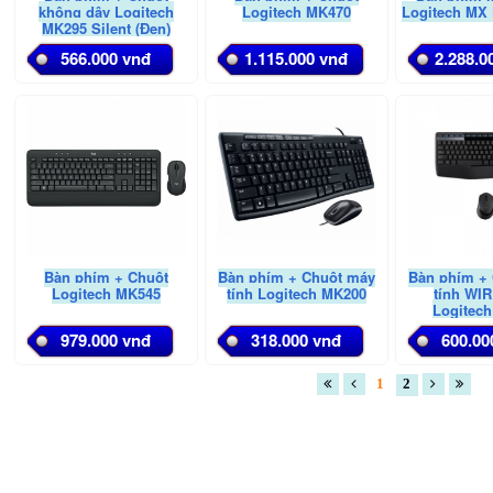
không dây Logitech
Logitech MK470
Logitech MX 
MK295 Silent (Đen)
566.000 vnđ
1.115.000 vnđ
2.288.0
Bàn phím + Chuột
Bàn phím + Chuột máy
Bàn phím +
Logitech MK545
tính Logitech MK200
tính WI
Logitec
979.000 vnđ
318.000 vnđ
600.00
1
2