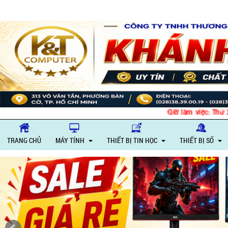
Giờ làm việc: Thứ 
TRANG CHỦ
MÁY TÍNH
THIẾT BỊ TIN HỌC
THIẾT BỊ SỐ