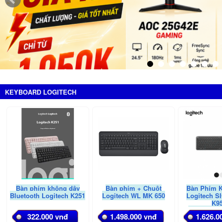
KEYBOARD LOGITECH
Bàn phím không dây
Bàn phím + Chuột
Bàn Phím 
Bluetooth Logitech K251
Logitech WL MK 650
Logitech 
K9
(Wireless/
322.000 vnđ
1.498.000 vnđ
1.626.0
Than