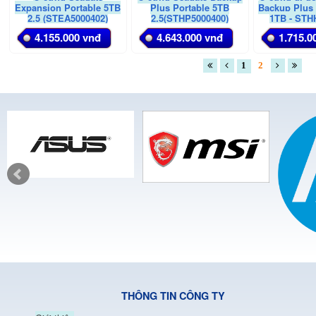
Expansion Portable 5TB
Plus Portable 5TB
Backup Plus 
2.5 (STEA5000402)
2.5(STHP5000400)
1TB - STH
(Đe
4.155.000 vnđ
4.643.000 vnđ
1.715.0
1
2
THÔNG TIN CÔNG TY