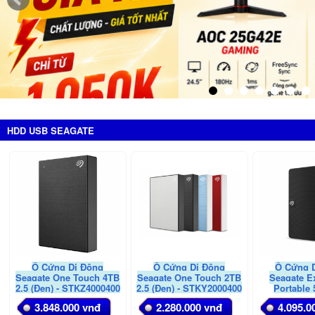
HDD USB SEAGATE
Ổ Cứng Di Động
Ổ Cứng Di Động
Ổ Cứng 
Seagate One Touch 4TB
Seagate One Touch 2TB
Seagate E
2.5 (Đen) - STKZ4000400
2.5 (Đen) - STKY2000400
Portable 
STKM50
3.848.000 vnđ
2.280.000 vnđ
4.095.0