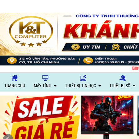
Giờ làm việc:
TRANG CHỦ
MÁY TÍNH
THIẾT BỊ TIN HỌC
THIẾT BỊ SỐ