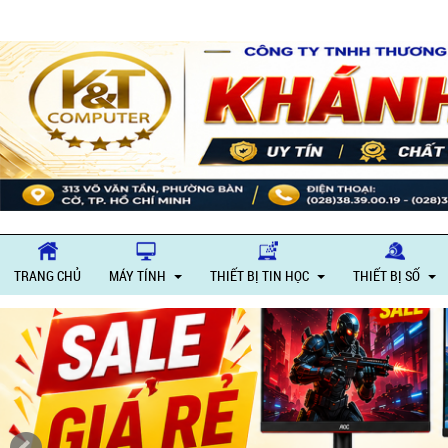
Giờ làm v
TRANG CHỦ
MÁY TÍNH
THIẾT BỊ TIN HỌC
THIẾT BỊ SỐ