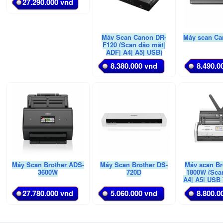
27.290.000 vnd
Máy Scan Canon DR-
Máy scan Ca
F120 (Scan đảo mặt|
ADF| A4| A5| USB)
8.380.000 vnd
8.490.0
Máy Scan Brother ADS-
Máy Scan Brother DS-
Máy scan Br
3600W
720D
1800W (Sca
A4| A5| USB
GEN 1|
27.780.000 vnd
5.060.000 vnd
8.800.0