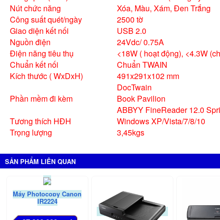
Nút chức năng
Xóa, Màu, Xám, Đen Trắng
Công suất quét/ngày
2500 tờ
Giao diện kết nối
USB 2.0
Nguồn điện
24Vdc/ 0.75A
Điện năng tiêu thụ
<18W ( hoạt động), <4.3W (ch
Chuẩn kết nối
Chuẩn TWAIN
Kích thước ( WxDxH)
491x291x102 mm
DocTwain
Phần mềm đi kèm
Book Pavilion
ABBYY FineReader 12.0 Spri
Tương thích HĐH
Windows XP/Vista/7/8/10
Trọng lượng
3,45kgs
SẢN PHẨM LIÊN QUAN
Máy Photocopy Canon
IR2224