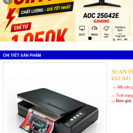
CHI TIẾT SẢN PHẨM
SCAN Pl
khổ A4)
Mã sản 
>>
Tình trạng
>>
Đơn giá: 
>>