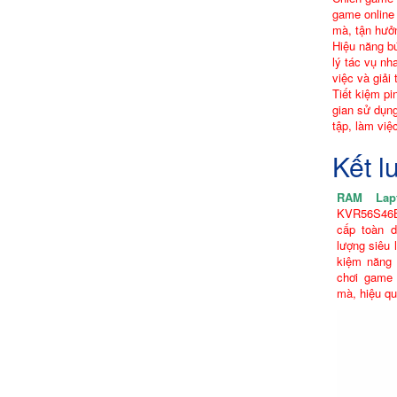
game online
mà, tận hưở
Hiệu năng b
lý tác vụ nh
việc và giải t
Tiết kiệm pi
gian sử dụng
tập, làm việc
Kết l
RAM Lap
KVR56S46B
cấp toàn d
lượng siêu 
kiệm năng 
chơi game
mà, hiệu qu