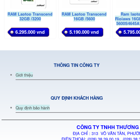
RAM Laptop Transcend
RAM Laptop Transcend
Ram lapto
32GB /3200
16GB /5600
Ripjaws 16GB
5600S4645A
6.295.000 vnd
5.190.000 vnd
5.795.0
THÔNG TIN CÔNG TY
Giới thiệu
QUY ĐỊNH KHÁCH HÀNG
Quy định bảo hành
CÔNG TY TNHH THƯƠNG 
ĐỊA CHỈ : 313 VÕ VĂN TẦN, PHƯỜ
ĐIỆN THOẠI: (028) 38.39.00.19 (028) 38.