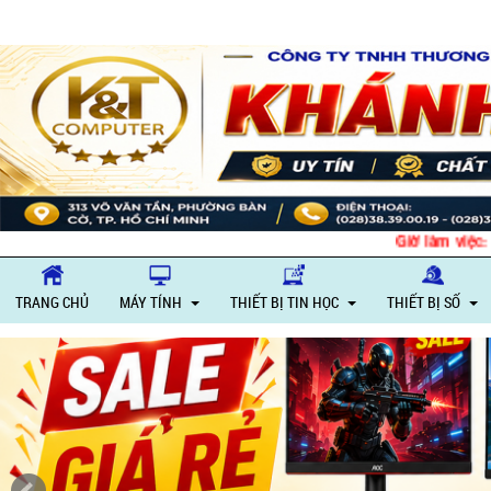
Giờ làm việc: Thứ 2 
TRANG CHỦ
MÁY TÍNH
THIẾT BỊ TIN HỌC
THIẾT BỊ SỐ