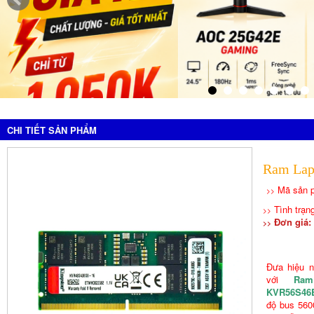
CHI TIẾT SẢN PHẨM
Ram Lap
Mã sản 
>>
Tình trạn
>>
Đơn giá: 
>>
Đưa hiệu n
với
Ra
KVR56S46
độ bus 560