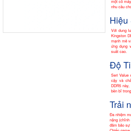
một cỗ máy
nhu cầu chơ
Hiệu 
Với dung 
Kingston D
mạnh mẽ và
ứng dụng v
suất cao.
Độ Ti
Seri Value 
cậy và ch
DDR5 này, 
bền bỉ tron
Trải 
Đa nhiệm mư
nặng (chỉnh 
đảm bảo sự t
Chiến game 