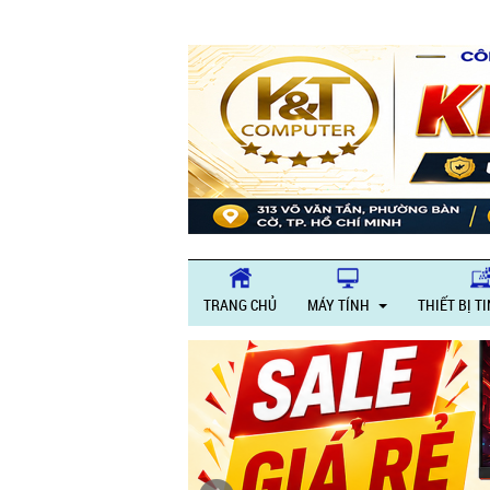
TRANG CHỦ
MÁY TÍNH
THIẾT BỊ T