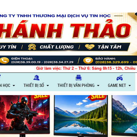
Giờ làm việc: Thứ 2 – Thứ 6: Sáng 8h15 - 12h, Chiều 
IN HỌC
THIẾT BỊ SỐ
THIẾT BỊ VĂN PHÒNG
GAME NET