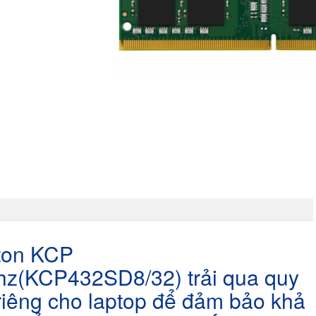
ton KCP
(KCP432SD8/32) trải qua quy
riêng cho laptop để đảm bảo khả