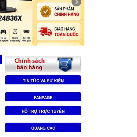
TIN TỨC VÀ SỰ KIỆN
FANPAGE
HỖ TRỢ TRỰC TUYẾN
QUẢNG CÁO