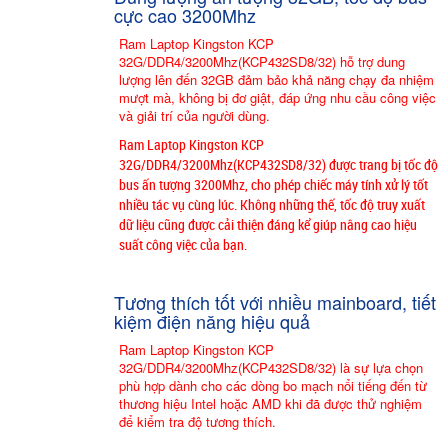
cực cao 3200Mhz
Ram Laptop Kingston KCP
32G/DDR4/3200Mhz(KCP432SD8/32) hỗ trợ dung
lượng lên đến 32GB đảm bảo khả năng chạy đa nhiệm
mượt mà, không bị đơ giật, đáp ứng nhu cầu công việc
và giải trí của người dùng.
Ram Laptop Kingston KCP
32G/DDR4/3200Mhz(KCP432SD8/32) được trang bị tốc độ
bus ấn tượng 3200Mhz, cho phép chiếc máy tính xử lý tốt
nhiều tác vụ cùng lúc. Không những thế, tốc độ truy xuất
dữ liệu cũng được cải thiện đáng kể giúp nâng cao hiệu
suất công việc của bạn.
Tương thích tốt với nhiều mainboard, tiết
kiệm điện năng hiệu quả
Ram Laptop Kingston KCP
32G/DDR4/3200Mhz(KCP432SD8/32) là sự lựa chọn
phù hợp dành cho các dòng bo mạch nổi tiếng đến từ
thương hiệu Intel hoặc AMD khi đã được thử nghiệm
để kiểm tra độ tương thích.