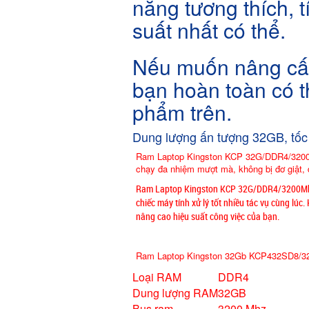
năng tương thích, t
suất nhất có thể.
Nếu muốn nâng cấp 
bạn hoàn toàn có 
phẩm trên.
Dung lượng ấn tượng 32GB, tố
Ram Laptop Kingston KCP 32G/DDR4/3200
chạy đa nhiệm mượt mà, không bị đơ giật, đ
Ram Laptop Kingston KCP 32G/DDR4/3200Mhz
chiếc máy tính xử lý tốt nhiều tác vụ cùng lúc
nâng cao hiệu suất công việc của bạn.
Ram Laptop Kingston 32Gb KCP432SD8/32
Loại RAM
DDR4
Dung lượng RAM
32GB
Bus ram
3200 Mhz