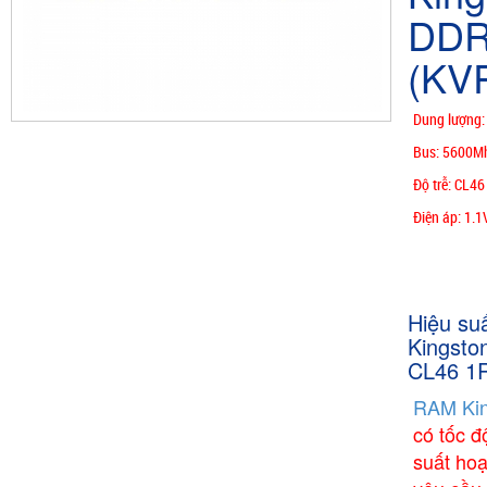
DDR
(KV
Dung lượng
Bus: 5600M
Độ trễ: CL46
Điện áp: 1.1
Hiệu su
Kingst
CL46 1
RAM Kin
có tốc đ
suất hoạ