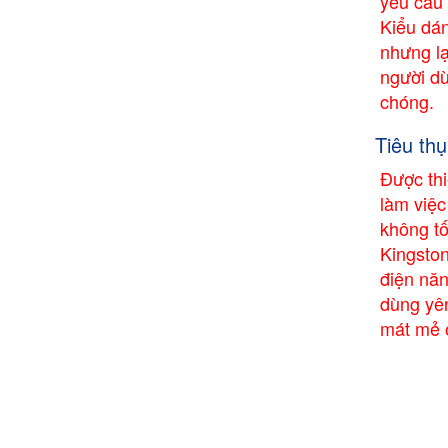
yêu cầu 
Kiểu dá
nhưng lại
người d
chóng.
Tiêu th
Được th
làm việ
không tố
Kingsto
điện năn
dùng yê
mát mẻ ở