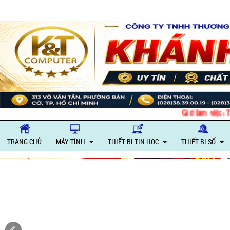
Giờ làm việc: Thứ 2 – Thứ 
TRANG CHỦ
MÁY TÍNH
THIẾT BỊ TIN HỌC
THIẾT BỊ SỐ