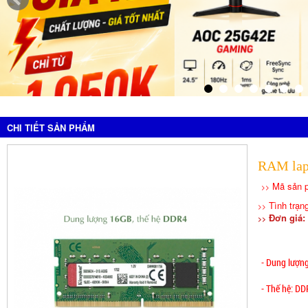
CHI TIẾT SẢN PHẨM
RAM lap
Mã sản 
>>
Tình trạn
>>
Đơn giá: 
>>
- Dung lượn
- Thế hệ: D