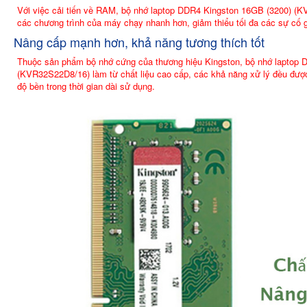
Với việc cải tiến về RAM, bộ nhớ laptop DDR4 Kingston 16GB (3200) (KVR3
các chương trình của máy chạy nhanh hơn, giảm thiểu tối đa các sự cố g
Nâng cấp mạnh hơn, khả năng tương thích tốt
Thuộc sản phẩm bộ nhớ cứng của thương hiệu Kingston, bộ nhớ lapt
(KVR32S22D8/16) làm từ chất liệu cao cấp, các khả năng xử lý đều đươ
độ bền trong thời gian dài sử dụng.