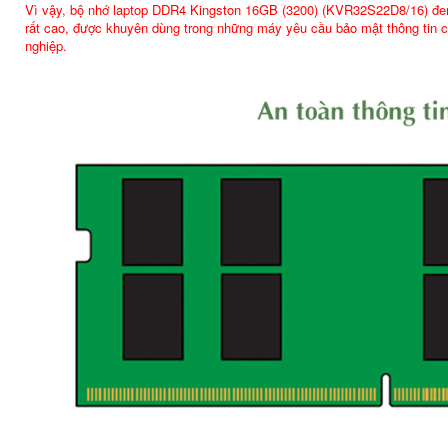
Vì vậy, bộ nhớ laptop DDR4 Kingston 16GB (3200) (KVR32S22D8/16) đem lại c
rất cao, được khuyên dùng trong những máy yêu cầu bảo mật thông tin 
nghiệp.