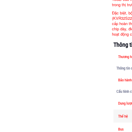
trong thị tr
Đặc biệt,
(KVR32S22D8
cấp hoàn t
chip dày, đi
hoạt động c
Thông ti
Thương h
Thông tin 
Bảo hành
Cấu hình ch
Dung lượ
Thế hệ
Bus