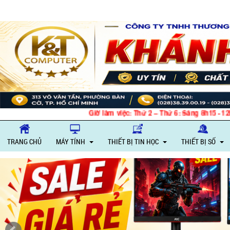
Giờ làm việc: Thứ 2 – Thứ 6: Sáng 8h15 - 12h, 
TRANG CHỦ
MÁY TÍNH
THIẾT BỊ TIN HỌC
THIẾT BỊ SỐ