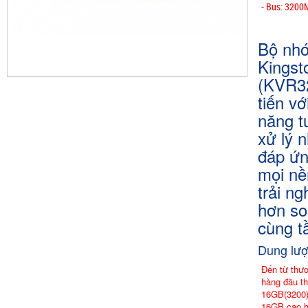
- Bus: 320
Bộ nh
Kingst
(KVR32
tiến v
năng tươ
xử lý
đáp ứn
mọi nề
trải n
hơn so 
cùng t
Dung lươ
Đến từ thươ
hàng đầu t
16GB(3200) 
16GB cao hơ