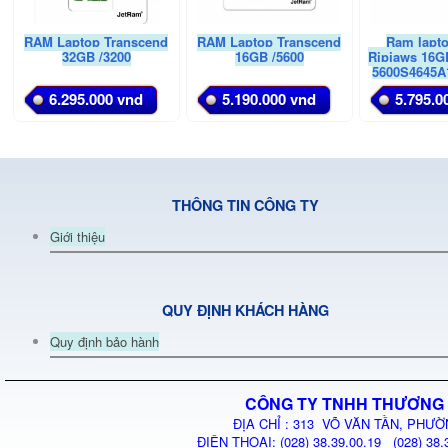
RAM Laptop Transcend
RAM Laptop Transcend
Ram lapto
32GB /3200
16GB /5600
Ripjaws 16GB
5600S4645A
6.295.000 vnd
5.190.000 vnd
5.795.0
THÔNG TIN CÔNG TY
Giới thiệu
QUY ĐỊNH KHÁCH HÀNG
Quy định bảo hành
CÔNG TY TNHH THƯƠNG 
ĐỊA CHỈ : 313 VÕ VĂN TẦN, PHƯỜ
ĐIỆN THOẠI: (028) 38.39.00.19 (028) 38.