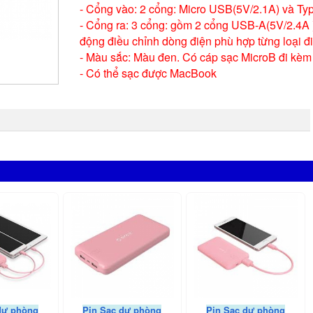
- Cổng vào: 2 cổng: Micro USB(5V/2.1A) và Ty
- Cổng ra: 3 cổng: gồm 2 cổng USB-A(5V/2.4A 
động điều chỉnh dòng điện phù hợp từng loại đi
- Màu sắc: Màu đen. Có cáp sạc MicroB đi kèm 
- Có thể sạc được MacBook
dự phòng
Pin Sạc dự phòng
Pin Sạc dự phòng