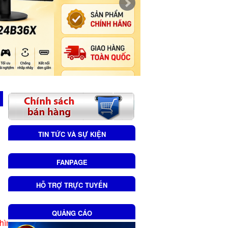
TIN TỨC VÀ SỰ KIỆN
FANPAGE
HỖ TRỢ TRỰC TUYẾN
QUẢNG CÁO
nh hiển thị thông số pin.