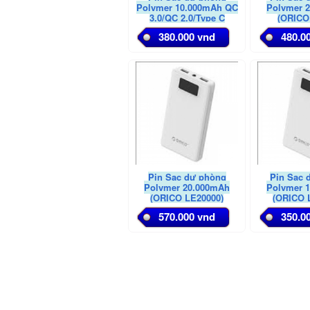
Polymer 10,000mAh QC
Polymer 
3.0/QC 2.0/Type C
(ORICO
(ORICO K10000)
380.000 vnd
480.0
Pin Sạc dự phòng
Pin Sạc 
Polymer 20,000mAh
Polymer 
(ORICO LE20000)
(ORICO 
570.000 vnd
350.0