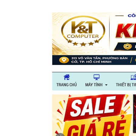
Giờ là
TRANG CHỦ
MÁY TÍNH
THIẾT BỊ T