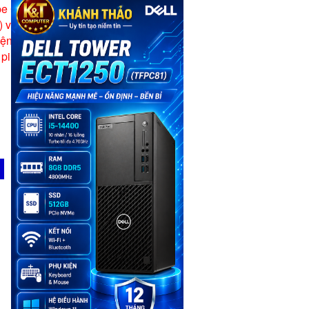
pe C(5V/3A)
) và 1 cổng Type C (5V/3A): Tự
ện thoại. Tự động ngắt dòng.
pin.