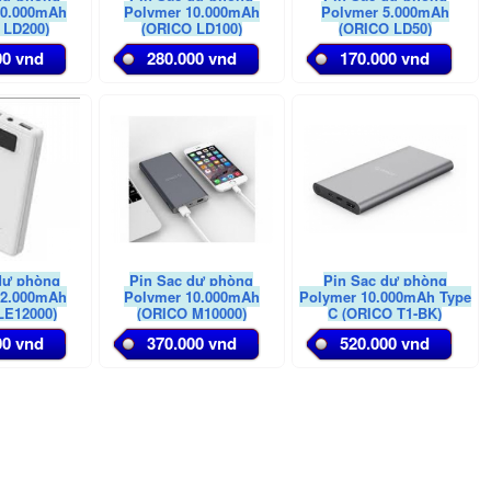
20,000mAh
Polymer 10,000mAh
Polymer 5,000mAh
 LD200)
(ORICO LD100)
(ORICO LD50)
00 vnd
280.000 vnd
170.000 vnd
dự phòng
Pin Sạc dự phòng
Pin Sạc dự phòng
12.000mAh
Polymer 10,000mAh
Polymer 10,000mAh Type
LE12000)
(ORICO M10000)
C (ORICO T1-BK)
00 vnd
370.000 vnd
520.000 vnd