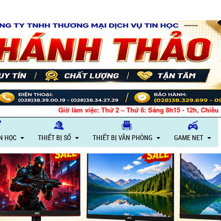
m việc: Thứ 2 – Thứ 6: Sáng 8h15 - 12h, Chiều 13h30 - 18h – Thứ 7: Sáng
IN HỌC
THIẾT BỊ SỐ
THIẾT BỊ VĂN PHÒNG
GAME NET