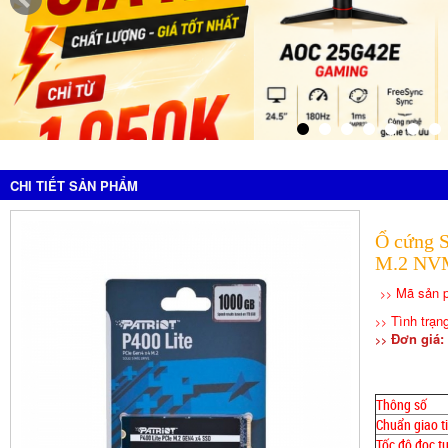
CHI TIẾT SẢN PHẨM
Ổ cứng 
M.2 NVM
Mã sản 
>>
Tình trạn
>>
Đơn giá: 
>>
Thông số
Chuẩn giao t
Tốc độ đọc t