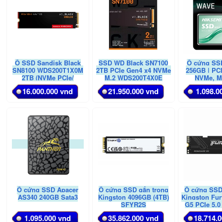
Ổ SSD Sandisk Black
SSD WD Black SN7100
Ổ cứng SS
SN8100 WDS200T1X0M
2TB PCIe Gen4 x4 NVMe
256GB | PC
2TB (NVMe PCIe/
M.2 WDS200T4X0E
NVMe, M
Gen4x4 M2.2280/
16.000.000 vnd
21.950.000 vnd
1.098.0
14900MB/s/ 11000MB/s)
Ổ cứng SSD Apacer
Ổ cứng SSD gắn trong
Ổ cứng SSD
AS340 240GB Sata3
Kingston 4096GB (4TB)
Kingston Fu
SFYR2S
G5 PCIe 5.
2048GB SF
1.095.000 vnd
35.862.000 vnd
18.714.