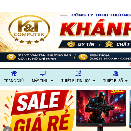
Giờ làm việc: Thứ 
TRANG CHỦ
MÁY TÍNH
THIẾT BỊ TIN HỌC
THIẾT BỊ SỐ