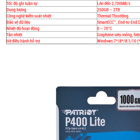
Tốc độ ghi tuần tự
Lên đến 2,700MB/s
Dung lượng
250GB – 2TB
Công nghệ kiểm soát nhiệt
Thermal Throttling
Bảo vệ dữ liệu
SmartECC™, End-to-End D
Nhiệt độ hoạt động
0 ~ 70°C
Tản nhiệt
Graphene siêu mỏng, hiệ
Hệ điều hành hỗ trợ
Windows 7*/8*/8.1/10 (*c